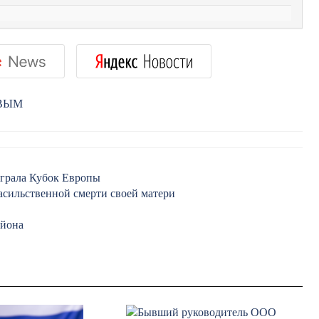
РВЫМ
грала Кубок Европы
асильственной смерти своей матери
айона