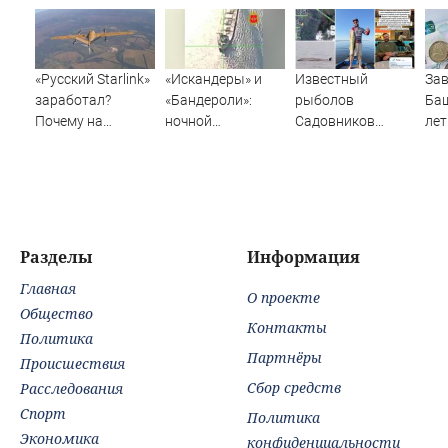
«Русский Starlink»
«Искандеры» и
Известный
Зав
заработал?
«Бандероли»:
рыболов
Ба
Почему на
ночной
Садовников
лет
Украине кратно
добивающий удар
пропал на Волге
зар
увеличилась
по Одессе и
во время шторма
пр
точность
Ильичевску
попаданий по
объектам ВСУ
Разделы
Информация
Главная
О проекте
Общество
Контакты
Политика
Партнёры
Происшествия
Сбор средств
Расследования
Спорт
Политика
Экономика
конфиденциальности