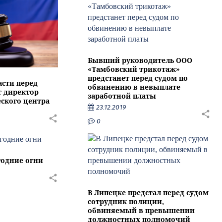
Бывший руководитель ООО
«Тамбовский трикотаж»
предстанет перед судом по
асти перед
обвинению в невыплате
т директор
заработной платы
ского центра
23.12.2019
0
годние огни
В Липецке предстал перед судом
сотрудник полиции,
обвиняемый в превышении
должностных полномочий