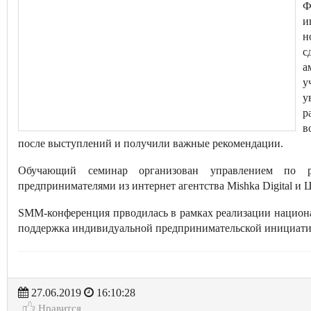
Ф
и
н
с
а
у
у
р
в
после выступлений и получили важные рекомендации.
Обучающий семинар организован управлением по р
предпринимателями из интернет агентства Mishka Digital и
SMM-конференция прводилась в рамках реализации национа
поддержка индивидуальной предпринимательской инициат
27.06.2019
16:10:28
Нравится