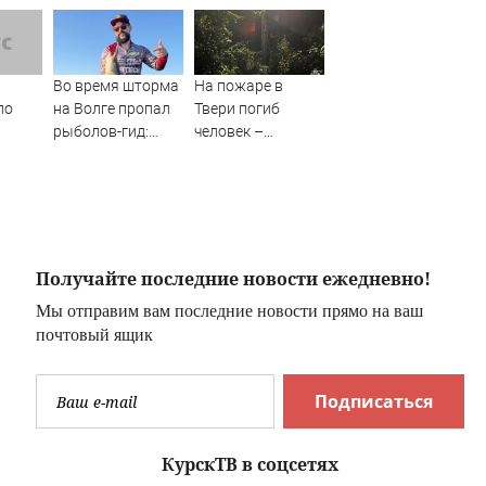
Во время шторма
На пожаре в
ло
на Волге пропал
Твери погиб
рыболов-гид:
человек –
я об
нужна помощь в
Новости Твери и
и
поисках
городов Тверской
области сегодня -
Afanasy.biz –
Тверские новости.
Новости Твери.
Получайте последние новости ежедневно!
Тверь новости.
Мы отправим вам последние новости прямо на ваш
Новости. Новости
почтовый ящик
сегод
Подписаться
КурскТВ в соцсетях