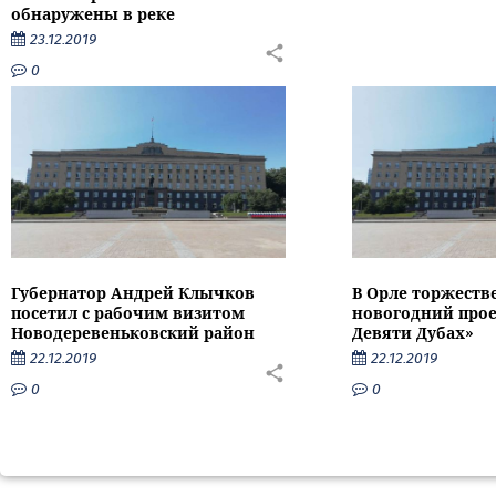
обнаружены в реке
23.12.2019
0
Губернатор Андрей Клычков
В Орле торжеств
посетил с рабочим визитом
новогодний прое
Новодеревеньковский район
Девяти Дубах»
22.12.2019
22.12.2019
0
0