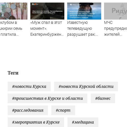
клубом в
«Муж спал в этот
Известную
МЧС
шкирии семь
момент».
телеведущую
предупреди
 платила
Екатеринбурженку
разрушает рак:
жителей
плату мужу-
нашли мертвой у
Мария Гладких
Подмосковь
огульщику
подъезда ее дома
раскрыла
угрозе атак
печальную
дронов
правду и
попросила о
помощи
Теги
#новости Курска
#новости Курской области
#происшествия в Курске и области
#бизнес
#расследования
#спорт
#мероприятия в Курске
#медицина