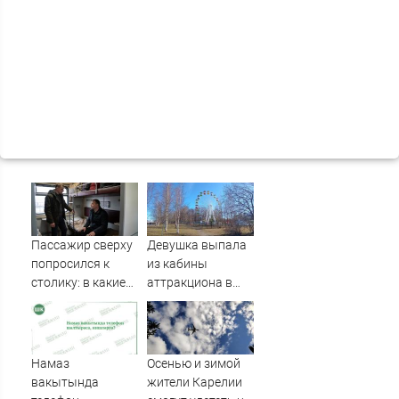
Пассажир сверху
Девушка выпала
попросился к
из кабины
столику: в какие
аттракциона в
часы ему нельзя
российском
отказать —
городе
четкий ответ дали
в РЖД
Намаз
Осенью и зимой
вакытында
жители Карелии