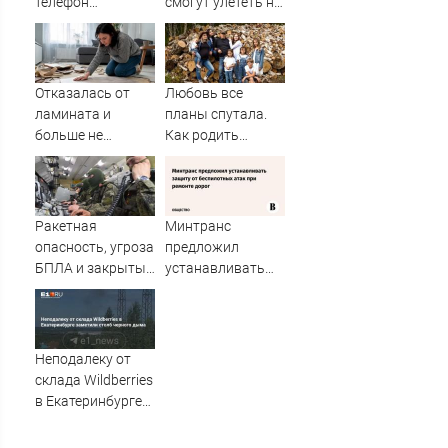
телефон
смогут улететь на
шалтыраса,
юг России
нишләргә?
Отказалась от
Любовь все
ламината и
планы спутала.
больше не
Как родить
вернусь к
восьмерых и
линолеуму:
ждать девятого
выбрал этот пол
для ремонта -
Ракетная
Минтранс
красиво и
опасность, угроза
предложил
практично
БПЛА и закрытые
устанавливать
аэропорты.
защиту от
Сводка по
беспилотных атак
регионам России
при ремонте
к этому часу
дорог
Неподалеку от
склада Wildberries
в Екатеринбурге
заметили столб
черного дыма