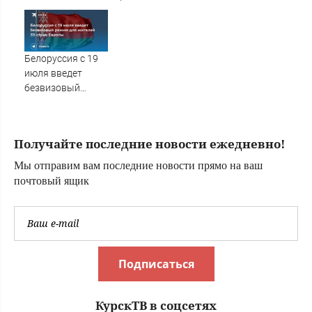
Словакии
массово хотят
вернуть себе
российские
Белоруссия с 19
паспорта
июля введет
безвизовый
режим для
жителей 35 стран
Европы
Получайте последние новости ежедневно!
Мы отправим вам последние новости прямо на ваш
почтовый ящик
Подписаться
КурскТВ в соцсетях