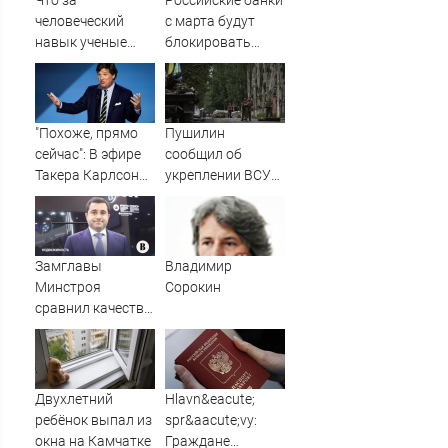
человеческий
с марта будут
навык ученые
блокировать
нашли у
переводы по
дельфинов?
новому признаку
"Похоже, прямо
Пушилин
сейчас": В эфире
сообщил об
Такера Карлсона
укреплении ВСУ
заговорили о
позиций в
победе России ⋆
Славянске
Листай.ру ✪
Замглавы
Владимир
Минстроя
Сорокин
сравнил качество
недвижимости в
США и России
Двухлетний
Hlavn&eacute;
ребёнок выпал из
spr&aacute;vy:
окна на Камчатке
Граждане