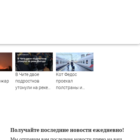
В Чите двое
Кот Федос
ожар
подростков
проехал
утонули на реке
полстраны и
Ингода
вернулся домой
благодаря
неравнодушным
людям
Получайте последние новости ежедневно!
Мы отправим вам последние новости прямо на ваш