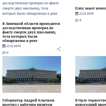
Елец зажег ново
23.12.2019
0
В Липецкой области проводится
доследственная проверка по
факту смерти двух школьниц,
тела которых были
обнаружены в реке
23.12.2019
0
Губернатор Андрей Клычков
В Орле торжеств
посетил с рабочим визитом
новогодний прое