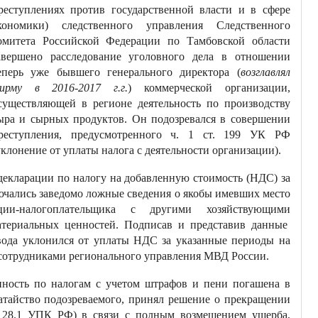
реступлениях против государственной власти и в сфере
кономики) следственного управления Следственного
омитета Российской Федерации по Тамбовской области
авершено расследование уголовного дела в отношении
еперь уже бывшего генерального директора (
возглавлял
ирму в 2016-2017 г.г.
) коммерческой организации,
существляющей в регионе деятельность по производству
ыра и сырных продуктов. Он подозревался в совершении
реступления, предусмотренного ч. 1 ст. 199 УК РФ
уклонение от уплаты налога с деятельности организации).
е декларации по налогу на добавленную стоимость (НДС) за
лючались заведомо ложные сведения о якобы имевших место
ации-налогоплательщика с другими хозяйствующими
материальных ценностей. Подписав и представив данные
авода уклонился от уплаты НДС за указанные периоды на
 сотрудниками регионального управления МВД России.
нность по налогам с учетом штрафов и пени погашена в
одатайство подозреваемого, принял решение о прекращении
. 28.1 УПК РФ) в связи с полным возмещением ущерба,