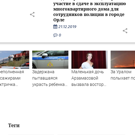
участие в сдаче в эксплуатацию
многоквартирного дома для
сотрудников полиции в городе
Орле
21.12.2019
0
реполненная
Задержана
Маленькая дочь
За Уралом
ссажирами
пытавшаяся
Арзамасовой
полыхает п
ктричка
украсть ребенка
вызвала восторг
лкнулась с
россиянка
поклонников
узовым
актрисы
ездом —
ятки человек
традали.
ео с места ЧП
Теги