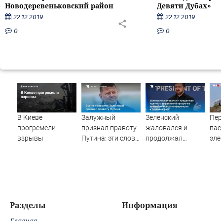
Новодеревеньковский район
Девяти Дубах»
22.12.2019
22.12.2019
0
0
В Киеве
Залужный
Зеленский
Пе
прогремели
признал правоту
жаловался и
па
взрывы
Путина: эти слова
продолжал
эле
прозвучали не
клянчить:
сто
просто так
украинский
гр
просрочка
по
превратил пресс-
дес
конференцию в
пос
Сербии в фарс
Вид
Разделы
Информация
Главная