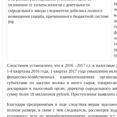
п
э
к
з
т
ф
о
с
п
(
Следствием установлено, что в 2016 - 2017 г.г. в налоговы
1-4 кварталы 2016 года, 1 квартал 2017 года умышленно вк
финансово-хозяйственных взаимоотношениях организ
субъектами по закупке молока и иного сырья, товарно-
декларации в налоговый орган, директор сыродельного з
сумму более 18 миллионов рублей. Преступление выявлено
Благодаря предпринятым в ходе следствия мерам задолже
полном размере, в связи с чем следователь, рассмотрев х
уголовного дела по нереабилитирующему основанию (ст