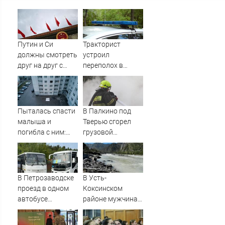
Путин и Си
Тракторист
должны смотреть
устроил
друг на друг с
переполох в
подозрением:
родном поселке с
Зеленский
погоней и
поставил задачу
стрельбой
своим
Пыталась спасти
В Палкино под
дипломатам
малыша и
Тверью сгорел
погибла с ним:
грузовой
женщина
автомобиль –
разбилась
Новости Твери и
насмерть на
городов Тверской
глазах у детей
области сегодня -
В Петрозаводске
В Усть-
06/08/2026 –
Afanasy.biz –
проезд в одном
Коксинском
Новости
Тверские новости.
автобусе
районе мужчина
Новости Твери.
подешевеет до 40
выпал из лодки в
Тверь новости.
рублей
Катунь и пропал