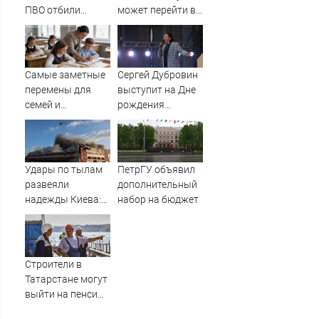
границу
ПВО отбили
может перейти в
ракетную угрозу
«Ак Барс»
Самые заметные
Сергей Дубровин
перемены для
выступит на Дне
семей и
рождения
школьников - что
Эжвинского
изменилось в
района
России
Удары по тылам
ПетрГУ объявил
развеяли
дополнительный
надежды Киева:
набор на бюджет
немецкий
аналитик
констатирует
смену настроений
Строители в
» PolitCentr-NEWS
Татарстане могут
выйти на пенсию
досрочно -