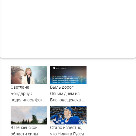
Светлана
Быль дорог.
Бондарчук
Одним днем из
поделилась фото
Благовещенска в
из круиза вместе
Китай, лапша,
с сыном
мемы, и почему
утке по-пекински
запретили
В Пензенской
Стало известно,
переходить
области силы
что Никита Гусев