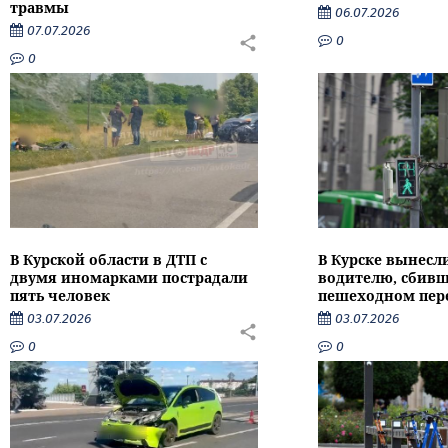
травмы
06.07.2026
07.07.2026
0
0
В Курской области в ДТП с
В Курске вынесл
двумя иномарками пострадали
водителю, сбивш
пять человек
пешеходном пер
03.07.2026
03.07.2026
0
0