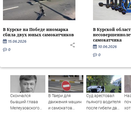
В Курске на Победе иномарка
В Курской облас
сбила двух юных самокатчиков
несовершенноле
самокатчика
15.06.2026
10.06.2026
0
0
Скончался
В Твери для
Суд арестовал
Наз
бывший глава
движения машин
пьяного водителя
поч
Мелеузовского
и самокатов
после гибели двух
хот
района Башкирии
закрывают 3
пассажиров в
Малик Вахитов
улицы
Башкирии