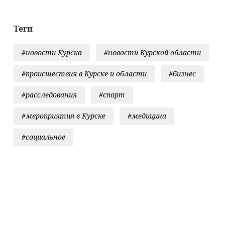
прошло ее
детство
07/08/2026 –
Теги
Новости
#новости Курска
#новости Курской области
#происшествия в Курске и области
#бизнес
#расследования
#спорт
#мероприятия в Курске
#медицина
#социальное