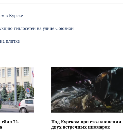
ем в Курске
рукцию теплосетей на улице Союзной
 на плитке
 сбил 72-
Под Курском при столкновении
а
двух встречных иномарок