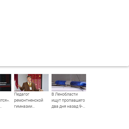
Педагог
В Ленобласти
тся».
ремонтненской
ищут пропавшего
гимназии
два дня назад 9-
го
удостоен
летнего мальчика
ко
президентской
премии - Рассвет