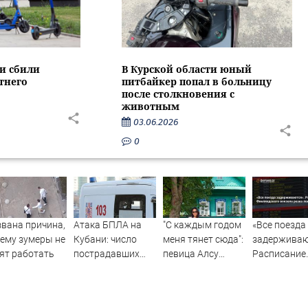
ти сбили
В Курской области юный
тнего
питбайкер попал в больницу
после столкновения с
животным
03.06.2026
0
вана причина,
Атака БПЛА на
"С каждым годом
«Все поезда
ему зумеры не
Кубани: число
меня тянет сюда":
задерживаю
ят работать
пострадавших
певица Алсу
Расписание
достигло шести
приехала в
Финляндско
татарскую
вокзала рез
деревню, где
покраснело