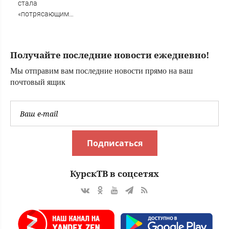
стала
«потрясающим
открытием» для
режиссера
Нефедова: в
Получайте последние новости ежедневно!
Грозном в начале
90-х
Мы отправим вам последние новости прямо на ваш
почтовый ящик
Подписаться
КурскТВ в соцсетях