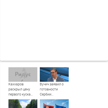
Каххаров
Вучич заявил о
раскрыл цену
готовности
первого куска
Сербии
торта Клавы Коки
содействовать
и Масленникова
интеграции