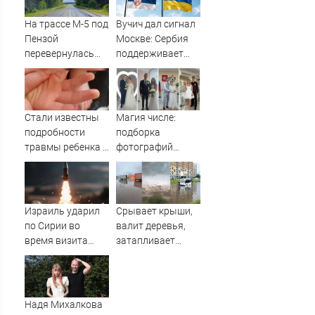
Украины в
Евросоюз -
На трассе М-5 под
Вучич дал сигнал
Новости на
Пензой
Москве: Сербия
Вести.ru
перевернулась
поддерживает
фура - Столица58
территориальную
целостность
Украины
Стали известны
Магия числе:
подробности
подборка
травмы ребенка в
фотографий
детсаду
рязанских свадеб
08.08.2026
Израиль ударил
Срывает крыши,
по Сирии во
валит деревья,
время визита
затапливает
главы МИД
улицы: циклон
Турции
накрыл Россию,
погода
стремительно
Надя Михалкова
портится