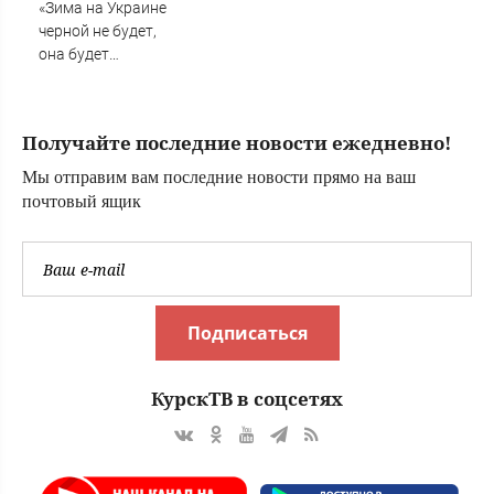
«Зима на Украине
черной не будет,
она будет
последней»:
Тоскливый ужас и
безнадега у
Получайте последние новости ежедневно!
киевлян, даже
самые упертые
Мы отправим вам последние новости прямо на ваш
готовы
почтовый ящик
капитулировать
Подписаться
КурскТВ в соцсетях