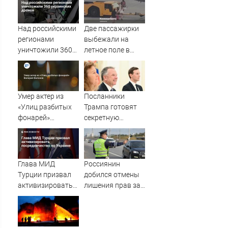
армии
актрисы
Над российскими
Две пассажирки
регионами
выбежали на
уничтожили 360
летное поле в
украинских
Шереметьево
дронов
Умер актер из
Посланники
«Улиц разбитых
Трампа готовят
фонарей»
секретную
Валерий Филонов
миссию в Москву
и Киев
Глава МИД
Россиянин
Турции призвал
добился отмены
активизировать
лишения прав за
посредничество
нарушение,
по Украине
совершенное его
братом