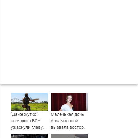
"Даже жутко":
Маленькая дочь
порядки в ВСУ
Арзамасовой
ужаснули главу
вызвала восторг
британской
поклонников