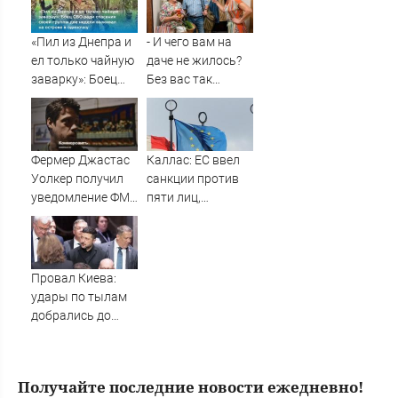
деревню, где
прошло ее
«Пил из Днепра и
- И чего вам на
детство
ел только чайную
даче не жилось?
07/08/2026 –
заварку»: Боец
Без вас так
Новости
СВО ради
спокойно было, -
спасения своей
огрызается
группы две
невестка
недели выживал
Фермер Джастас
Каллас: ЕС ввел
на острове в
Уолкер получил
санкции против
одиночку
уведомление ФМС
пяти лиц,
о депортации из
связанных с ОПК
России
России
Провал Киева:
удары по тылам
добрались до
Зеленского
быстрее, чем до
России
Получайте последние новости ежедневно!