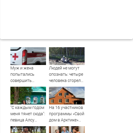
Муж и жена
Людей не могут
попытались
опознать: четыре
совершить
человека сгорели
суицид,
заживо в
предупредив
страшном ДТП на
оперативные
трассе
службы
07/08/2026 –
"С каждым годом
На 16 участников
Новости
меня тянет сюда":
программы «Свой
певица Алсу
дом в Арктике»
приехала в
подали в суд
татарскую