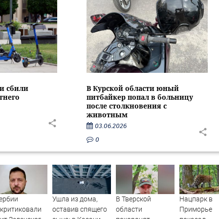
ти сбили
В Курской области юный
тнего
питбайкер попал в больницу
после столкновения с
животным
03.06.2026
0
ербии
Ушла из дома,
В Тверской
Нацпарк в
скритиковали
оставив спящего
области
Приморье