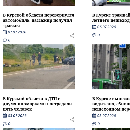
В Курской области перевернулся
В Курске трамвай
автомобиль, пассажир получил
летнего пешеход
травмы
06.07.2026
07.07.2026
0
0
В Курской области в ДТП с
В Курске вынесл
двумя иномарками пострадали
водителю, сбивш
пять человек
пешеходном пер
03.07.2026
03.07.2026
0
0