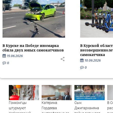
В Курске на Победе иномарка
В Курской облас
сбила двух юных самокатчиков
несовершенноле
самокатчика
15.06.2026
10.06.2026
0
0
Гонконгцы
Катерина
Сын
В С
штурмуют
Гордеева
Джигарханяна
ра