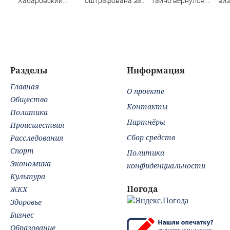
Хабаровский
оштрафована за
тайно вернулся в
виз
край
пропаганду ЛГБТ
Москву из США
в Б
в интернете -
Новости на
Вести.ru
Разделы
Информация
Главная
О проекте
Общество
Контакты
Политика
Партнёры
Происшествия
Сбор средств
Расследования
Спорт
Политика
Экономика
конфиденциальности
Культура
Погода
ЖКХ
Здоровье
Бизнес
Образование