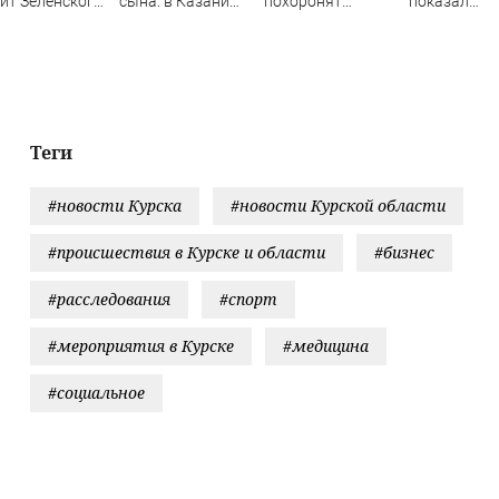
ит Зеленского
сына: в Казани
похоронят
показал
елград
мать пойдет под
участника СВО
"модельную
суд за гибель
походку"
малыша
дальневост
07/08/2026 –
леопарда
Новости
Теги
#новости Курска
#новости Курской области
#происшествия в Курске и области
#бизнес
#расследования
#спорт
#мероприятия в Курске
#медицина
#социальное