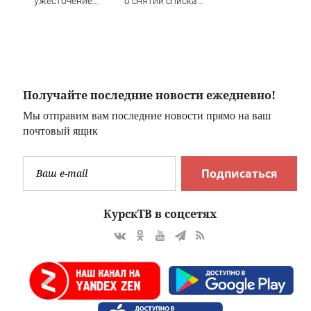
ужесточение
о снятии списка
санкций против
"Яблока" с
России
выборов в ГД
очного
Получайте последние новости ежедневно!
Мы отправим вам последние новости прямо на ваш
почтовый ящик
Подписаться
КурскТВ в соцсетях