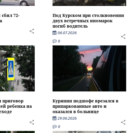
 сбил 72-
Под Курском при столкновении
а
двух встречных иномарок
погиб водитель
06.07.2026
0
и приговор
Курянин подшофе врезался в
ей ребенка на
припаркованные авто и
еходе
оказался в больнице
29.06.2026
0