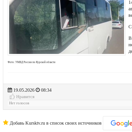
1
а
в
С
В
н
д
Фото: УМВД России по Курской области
19.05.2026
08:34
Нравится
Нет голосов
Добавь Kursktv.ru в список своих источников