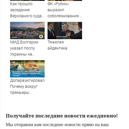
в Нижнекамске
Как прошло
ФК «Рубин»
10/08/2026 –
заседание
выразил
Новости
Верховного суда
соболезнования
по иску о снятии
семьям погибших
«Яблока» с
в Нижнекамске
выборов
10/08/2026 –
Новости
МИД Болгарии
Тяжелая
указал послу
айдентика
Украины на
недопустимость
прилета дронов
Допаразитировали.
Почему вокруг
премьеры
"Колобка"
разгорелся
скандал
Получайте последние новости ежедневно!
Мы отправим вам последние новости прямо на ваш