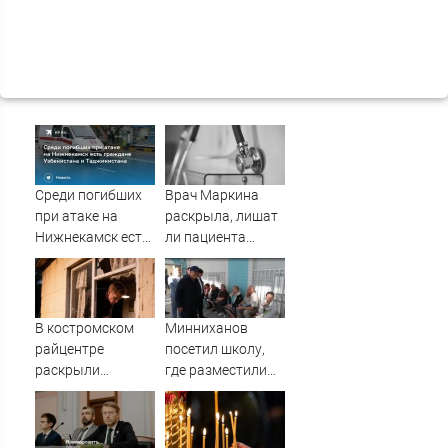
Среди погибших
Врач Маркина
при атаке на
раскрыла, лишат
Нижнекамск есть
ли пациента
граждане
лекарств при
Узбекистана и
отказе от
Таджикистана
диспансеризации
В костромском
Минниханов
райцентре
посетил школу,
раскрыли
где разместили
необычную
жителей
музыкальную
пострадавшего от
кражу
атаки БПЛА дома