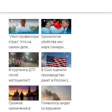
"Убил профессора
Хронология
страх": Кто на
убийства экс-
самом деле
мэра Самары
виноват в смерти
Виктора Тархова
ученого Зезина,
и его жены: шесть
остановившего
шокирующих
мальчишек на
фактов, новые
В Кургане в ДТП
В США оценили
поле с горохом
подробности
погиб
производство
мотоциклист
ракет в России с
производством
"Пэтриотов"
Громкое
Появилось видео
назначение в
со взрывом