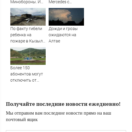
Минобороны. И
Mercedes с
плохая новость
гендиректором
для ВСУ: Этот
«Уралдронзавода»
генерал уже
на Урале
дошёл до Киева. И
По факту гибели
Дожди и грозы
освобождал
ребенка на
ожидаются на
Курщину
пожаре в Кызыл-
Алтае
Таше возбуждено
уголовное дело
Более 150
абонентов могут
отключить от
газа за долги
Получайте последние новости ежедневно!
Мы отправим вам последние новости прямо на ваш
почтовый ящик