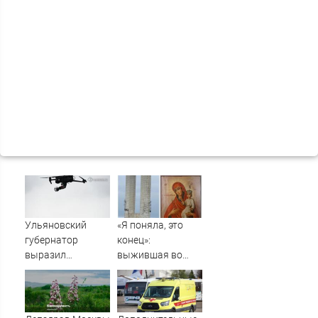
Ульяновский
«Я поняла, это
губернатор
конец»:
выразил
выжившая во
соболезнования
время шторма на
семьям погибших
Волге девушка
в Нижнекамске
рассказала, что
кричал ей