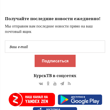
в свои 40 лет ✿✔️
многомиллионный
TVCenter.ru
штраф за
неоплату
Получайте последние новости ежедневно!
парковки
Мы отправим вам последние новости прямо на ваш
почтовый ящик
Подписаться
КурскТВ в соцсетях