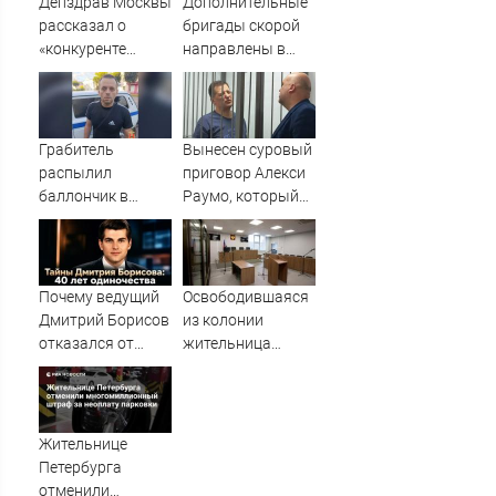
Депздрав Москвы
Дополнительные
Садовников
рассказал о
бригады скорой
перед
«конкуренте
направлены в
исчезновением
борщевика» в
Нижнекамск для
России
помощи
пострадавшим
при атаке БПЛА
Грабитель
Вынесен суровый
10/08/2026 –
распылил
приговор Алекси
Новости
баллончик в
Раумо, который
супермаркете
привлекал
Ржева – Новости
инвестиции в
Твери и городов
Карелию
Тверской области
Почему ведущий
Освободившаяся
сегодня -
Дмитрий Борисов
из колонии
Afanasy.biz –
отказался от
жительница
Тверские новости.
фамилии
Тверской области
Новости Твери.
знаменитого
получила
Тверь новости. Но
отца, как
обратный билет
поссорился с
Жительнице
Малаховым и
Петербурга
кого он скрывает
отменили