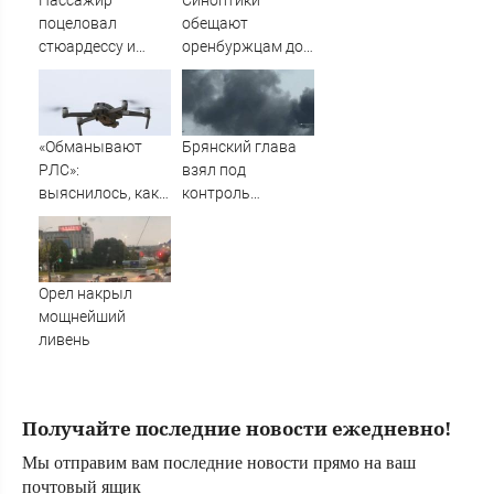
Пассажир
Синоптики
Новости
поцеловал
обещают
стюардессу и
оренбуржцам до
попал под арест -
+39°С, а затем -
АБН 24
грозы и
шквалистый
ветер
«Обманывают
Брянский глава
РЛС»:
взял под
выяснилось, как
контроль
дроны ВСУ
ситуацию с
долетели до
пожаром на
Екатеринбурга
улице Олега
Кошевого
Орел накрыл
мощнейший
ливень
Получайте последние новости ежедневно!
Мы отправим вам последние новости прямо на ваш
почтовый ящик