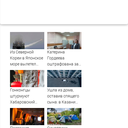
Из Северной
Катерина
Кореи в Японское
Гордеева
море вылетел
оштрафована за
неопознанный
пропаганду ЛГБТ
снаряд
в интернете -
Новости на
Вести.ru
Гонконгцы
Ушла из дома,
штурмуют
оставив спящего
Хабаровский
сына: в Казани
край
мать пойдет под
суд за гибель
малыша
07/08/2026 –