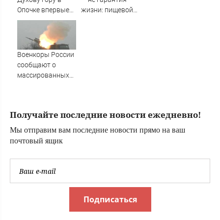
СВО, военные
Опочке впервые
жизни: пищевой
сводки -
прошел под
технолог назвал
интерактивная
колокольный
главную ошибку
карта боевых дей
звон
домашних
заготовок
Военкоры России
сообщают о
массированных
ударах по Киеву
Получайте последние новости ежедневно!
Мы отправим вам последние новости прямо на ваш
почтовый ящик
Подписаться