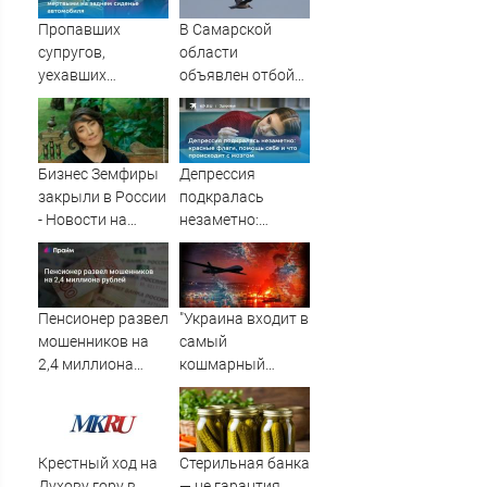
Пропавших
В Самарской
супругов,
области
уехавших
объявлен отбой
отдыхать на
возможности
природу, нашли
атаки с воздуха
мертвыми на
заднем сиденье
Бизнес Земфиры
Депрессия
автомобиля
закрыли в России
подкралась
- Новости на
незаметно:
Вести.ru
красные флаги,
помощь себе и
что происходит с
мозгом
Пенсионер развел
"Украина входит в
мошенников на
самый
2,4 миллиона
кошмарный
рублей
период": Врагу
будет не до
терактов! Первый
из трёх сценариев
Крестный ход на
Стерильная банка
запущен: Новости
Духову гору в
— не гарантия