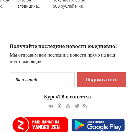
ллион
Наталья
покупает хлеб за
к
Наговицина
500 рублей и не
н
застряла на Пике
пользуется
Победы в
туалетной
Киргизии: что
бумагой
известно о
трагедии,
спасение, может
Получайте последние новости ежедневно!
ли выжить, что
Мы отправим вам последние новости прямо на ваш
происходит
почтовый ящик
прямо сейчас
Подписаться
КурскТВ в соцсетях