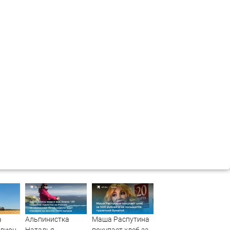
а
Альпинистка
Маша Распутина