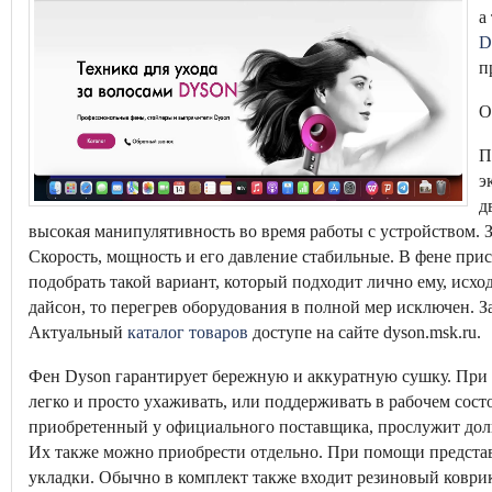
а
D
п
О
П
э
д
высокая манипулятивность во время работы с устройством. 
Скорость, мощность и его давление стабильные. В фене при
подобрать такой вариант, который подходит лично ему, исхо
дайсон, то перегрев оборудования в полной мер исключен. 
Актуальный
каталог товаров
доступе на сайте dyson.msk.ru.
Фен Dyson гарантирует бережную и аккуратную сушку. При 
легко и просто ухаживать, или поддерживать в рабочем сос
приобретенный у официального поставщика, прослужит долг
Их также можно приобрести отдельно. При помощи представ
укладки. Обычно в комплект также входит резиновый коври