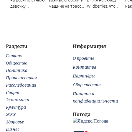
на десятилетнюю
заживо сгорели в
БПЛА на склад
пен
девочку,
машине на трассе
Wildberries: что
на
ворвавшись в
(ФОТО)
известно об
мо
квартиру
очередном ударе
из
по логистическим
сп
центрам
07/08/2026 –
Новости
Разделы
Информация
Главная
О проекте
Общество
Контакты
Политика
Партнёры
Происшествия
Сбор средств
Расследования
Спорт
Политика
Экономика
конфиденциальности
Культура
Погода
ЖКХ
Здоровье
Бизнес