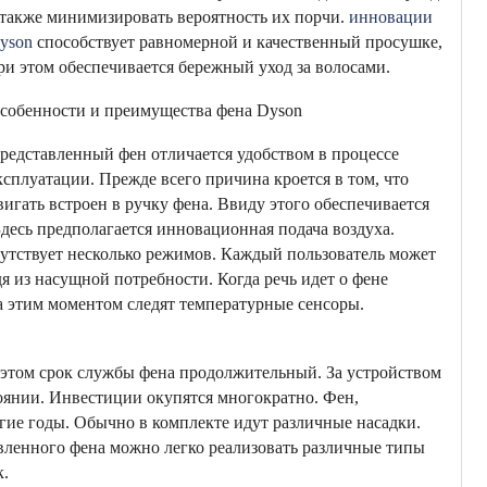
 также минимизировать вероятность их порчи.
инновации
yson
способствует равномерной и качественный просушке,
ри этом обеспечивается бережный уход за волосами.
собенности и преимущества фена Dyson
редставленный фен отличается удобством в процессе
ксплуатации. Прежде всего причина кроется в том, что
вигать встроен в ручку фена. Ввиду этого обеспечивается
Здесь предполагается инновационная подача воздуха.
сутствует несколько режимов. Каждый пользователь может
дя из насущной потребности. Когда речь идет о фене
За этим моментом следят температурные сенсоры.
этом срок службы фена продолжительный. За устройством
тоянии. Инвестиции окупятся многократно. Фен,
ие годы. Обычно в комплекте идут различные насадки.
ленного фена можно легко реализовать различные типы
к.