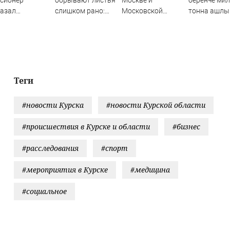
сионер
обрывают листья
Москве и
беренче ми
казал
слишком рано:
Московской
тонна ашлы
шенников
что на самом деле
области 7 августа
суктырылга
ощренным
нужно томатам в
2026 года:
особом
августе
Причины,
источник, откуда
был громкий
хлопок
Теги
#новости Курска
#новости Курской области
#происшествия в Курске и области
#бизнес
#расследования
#спорт
#мероприятия в Курске
#медицина
#социальное