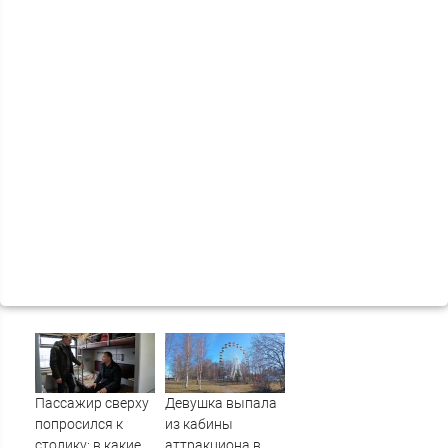
Пассажир сверху
Девушка выпала
попросился к
из кабины
столику: в какие
аттракциона в