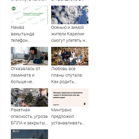
часы ему нельзя
российском
отказать —
городе
четкий ответ дали
в РЖД
Намаз
Осенью и зимой
вакытында
жители Карелии
телефон
смогут улететь на
шалтыраса,
юг России
нишләргә?
Отказалась от
Любовь все
ламината и
планы спутала.
больше не
Как родить
вернусь к
восьмерых и
линолеуму:
ждать девятого
выбрал этот пол
для ремонта -
Ракетная
Минтранс
красиво и
опасность, угроза
предложил
практично
БПЛА и закрытые
устанавливать
аэропорты.
защиту от
Сводка по
беспилотных атак