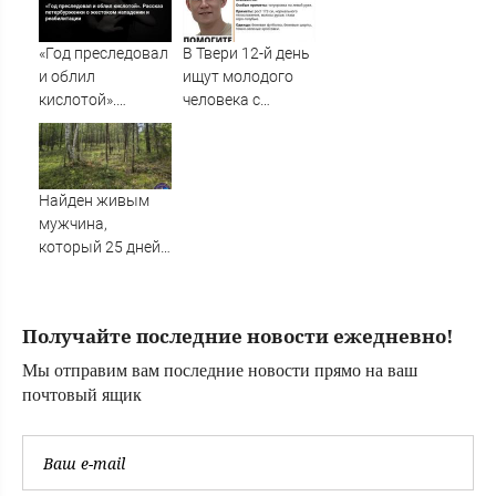
«Год преследовал
В Твери 12-й день
и облил
ищут молодого
кислотой».
человека с
Рассказ
татуировкой на
петербурженки о
руке – Новости
жестоком
Твери и городов
нападении и
Тверской области
Найден живым
реабилитации
сегодня -
мужчина,
Afanasy.biz –
который 25 дней
Тверские новости.
блуждал по тайге
Новости Твери.
(ФОТО)
Тверь н
Получайте последние новости ежедневно!
Мы отправим вам последние новости прямо на ваш
почтовый ящик