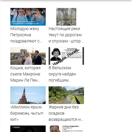
Молодую жену
Настоящие реки
Петросяна
текут по дорогам
поздравляют с
и спускам - шторм
беременностью
«нарезал задач»
горожанам и
службам
Сызрани
Кошка, которая
В Вельском
съела Макрона:
округе найден
Марин Ле Пен
погибшим
готова стать
пропавший
президентом
полуторагодовалый
Франции. Что это
ребёнок
даст России
«Миллион ярым
Жаркие дни без
бирмәсәң, чыгып
осадков
кит»
возвращаются на
Алтай