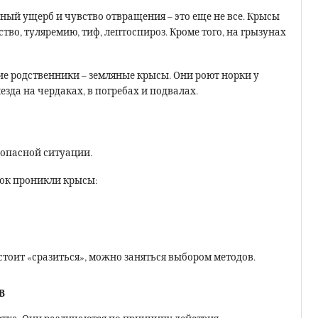
ный ущерб и чувство отвращения – это еще не все. Крысы
во, туляремию, тиф, лептоспироз. Кроме того, на грызунах
ие родственники – земляные крысы. Они роют норки у
зда на чердаках, в погребах и подвалах.
 опасной ситуации.
ток проникли крысы:
тоит «сразиться», можно заняться выбором методов.
В