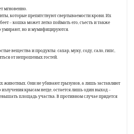
т мгновенно.
ты, которые препятствуют свертываемости крови. Их
еет – кошка может легко поймать его, съесть и также
о умирают, но и мумифицируются.
е вещества и продукты: сахар, муку, соду, сало, гипс,
иться от непрошеных гостей.
х животных. Они не убивают грызунов, а лишь заставляют
о излучения крысам негде, остается лишь один выход –
ревышать площадь участка. В противном случае придется