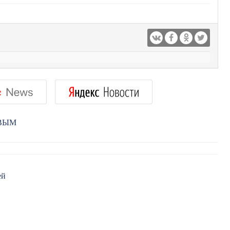
РВЫМ
ей