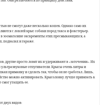
стка. Они различаются по принципу действия,
тью не смогут даже несколько кошек. Однако само их
ляются с ловлей крыс собаки пород такса и фокстерьер.
в зоомагазине экскременты этих пресмыкающихся, а
х, подвалах и гараже.
, другие просто ловят их и удерживают в «заточении». Их
ли ультразвуковые отпугиватели. Крысы очень хитры и
кан приманку и сделать так, чтобы он не сработал. Лишь,
ройство можно активировать. Крысоловку лучше привязать к
е смог утащить ее.
т двух видов: