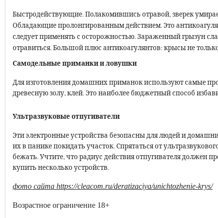
Быстродействующие. Полакомившись отравой, зверек умирае
Обладающие пролонгированным действием. Это антикоагулян
следует применять с осторожностью. Зараженный грызун слаб
отравиться. Большой плюс антикоагулянтов: крысы не тольк
Самодельные приманки и ловушки
Для изготовления домашних приманок используют самые просты
древесную золу, клей. Это наиболее бюджетный способ избав
Ультразвуковые отпугиватели
Эти электронные устройства безопасны для людей и домашни
их в панике покидать участок. Спрятаться от ультразвуковог
бежать. Учтите, что радиус действия отпугивателя должен п
купить несколько устройств.
фото сайта https://cleacom.ru/deratizaciya/unichtozhenie-krys/
Возрастное ограничение 18+