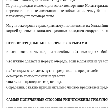
протоптанным дорожкам в саду и огороде.
Порча проводки может привести к возгоранию. Но материаль
переносят опасные инфекционные заболевания: чуму, бешенст
паразитируют эктопаразиты.
На участке кроме серых крыс могут появиться и их ближайш
корней деревьев и канализационных колодцев, сооружают гне
ПЕРВООЧЕРЕДНЫЕ МЕРЫ БОРЬБЫ С КРЫСАМИ
Крысы – зверьки умные, они способны найти выход из любой
Что нужно сделать в первую очередь, если в дом или на учас
найти норы, отследить пути передвижения вредителей;
осмотреть хозпостройки на участке;
тщательно проверить сад, огород.
Определив, с каким приблизительно числом вредителей предс
САМЫЕ ПОПУЛЯРНЫЕ СПОСОБЫ УНИЧТОЖЕНИЯ ГРЫЗУНО