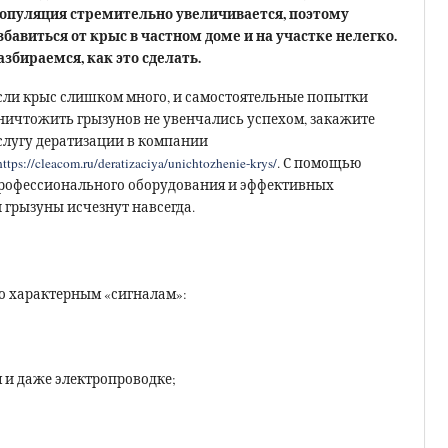
опуляция стремительно увеличивается, поэтому
збавиться от крыс в частном доме и на участке нелегко.
азбираемся, как это сделать.
сли крыс слишком много, и самостоятельные попытки
ничтожить грызунов не увенчались успехом, закажите
слугу дератизации в компании
https://cleacom.ru/deratizaciya/unichtozhenie-krys/
. С помощью
рофессионального оборудования и эффективных
грызуны исчезнут навсегда.
по характерным «сигналам»:
 и даже электропроводке;