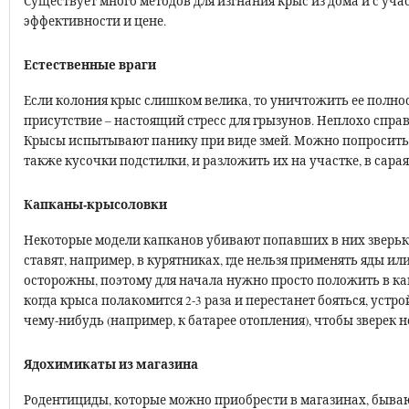
Существует много методов для изгнания крыс из дома и с уча
эффективности и цене.
Естественные враги
Если колония крыс слишком велика, то уничтожить ее полнос
присутствие – настоящий стресс для грызунов. Неплохо справ
Крысы испытывают панику при виде змей. Можно попросить 
также кусочки подстилки, и разложить их на участке, в сарая
Капканы-крысоловки
Некоторые модели капканов убивают попавших в них зверьков
ставят, например, в курятниках, где нельзя применять яды и
осторожны, поэтому для начала нужно просто положить в кап
когда крыса полакомится 2-3 раза и перестанет бояться, уст
чему-нибудь (например, к батарее отопления), чтобы зверек н
Ядохимикаты из магазина
Родентициды, которые можно приобрести в магазинах, бываю