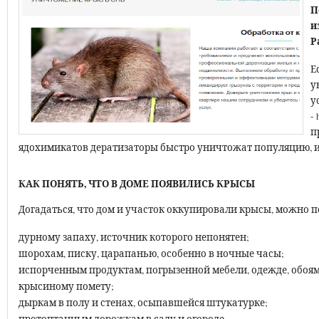
П
и
Р
Е
у
у
-
п
ядохимикатов дератизаторы быстро уничтожат популяцию, и 
КАК ПОНЯТЬ, ЧТО В ДОМЕ ПОЯВИЛИСЬ КРЫСЫ
Догадаться, что дом и участок оккупировали крысы, можно 
дурному запаху, источник которого непонятен;
шорохам, писку, царапанью, особенно в ночные часы;
испорченным продуктам, погрызенной мебели, одежде, обоям
крысиному помету;
дыркам в полу и стенах, осыпавшейся штукатурке;