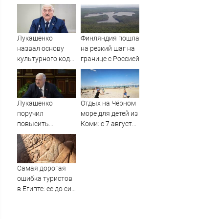
без горячей воды
теннисистка
стала надеждой
Армении
Лукашенко
Финляндия пошла
назвал основу
на резкий шаг на
культурного кода
границе с Россией
белорусов
Лукашенко
Отдых на Чёрном
поручил
море для детей из
повысить
Коми: с 7 августа
уровень жизни в
открылся приём
деревнях -
заявлений на 900
Новости на
бесплатных
Вести.ru
путёвок
Самая дорогая
ошибка туристов
в Египте: ее до сих
пор совершают
при