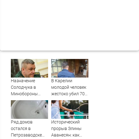
Назначение
В Карелии
Солодчука в
молодой человек
Минобороны
жестоко убил 70-
костромичи
летнего соседа
встретили с
гордостью
Ряд домов
Исторический
остался в
прорыв Элины
Петрозаводске
Аванесян: как