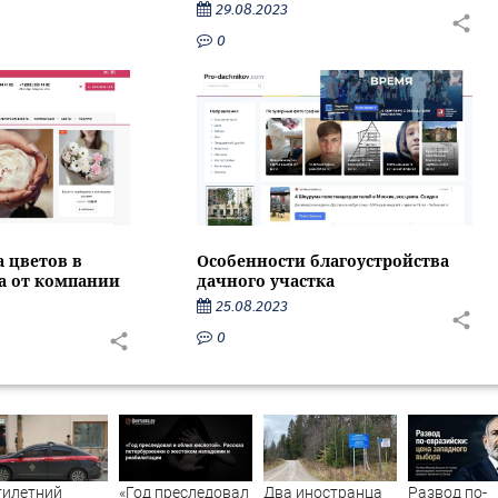
29.08.2023
0
Особенности благоустройства
а цветов в
дачного участка
са от компании
25.08.2023
0
тилетний
«Год преследовал
Два иностранца
Развод по-