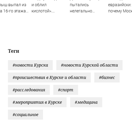
лыш выпал из
и облил
пытались
евразийски:
а 16-го этажа
кислотой».
нелегально
почему Мос
азани
Рассказ
перейти границу с
отказалась
петербурженки о
Финляндией
оплачивать
жестоком
«европейск
нападении и
билет» Паш
реабилитации
✿✔️ TVCenter
Теги
#новости Курска
#новости Курской области
#происшествия в Курске и области
#бизнес
#расследования
#спорт
#мероприятия в Курске
#медицина
#социальное