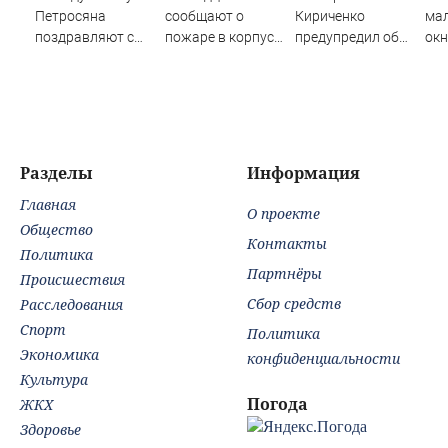
Петросяна
сообщают о
Кириченко
ма
поздравляют с
пожаре в корпусе
предупредил об
окн
беременностью
ТГСХА
опасности
в К
перевода
бензинового
генератора на газ
Разделы
Информация
Главная
О проекте
Общество
Контакты
Политика
Партнёры
Происшествия
Сбор средств
Расследования
Спорт
Политика
Экономика
конфиденциальности
Культура
Погода
ЖКХ
Здоровье