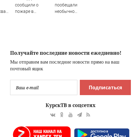
сообщили о
пообещали
ква
пожаре в
необычно
Мурманске
длинные осенние
каникулы
ий
иняна
.ru
Получайте последние новости ежедневно!
Мы отправим вам последние новости прямо на ваш
почтовый ящик
Подписаться
КурскТВ в соцсетях