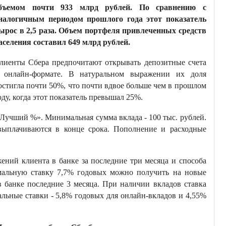
бъемом почти 933 млрд рублей. По сравнению с
налогичным периодом прошлого года этот показатель
ырос в 2,5 раза. Объем портфеля привлеченных средств
аселения составил 649 млрд рублей.
лиенты Сбера предпочитают открывать депозитные счета
 онлайн-формате. В натуральном выражении их доля
остигла почти 50%, что почти вдвое больше чем в прошлом
оду, когда этот показатель превышал 25%.
«Лучший %». Минимальная сумма вклада - 100 тыс. рублей.
 выплачиваются в конце срока. Пополнение и расходные
жений клиента в банке за последние три месяца и способа
имальную ставку 7,7% годовых можно получить на новые
в банке последние 3 месяца. При наличии вкладов ставка
альные ставки - 5,8% годовых для онлайн-вкладов и 4,55%