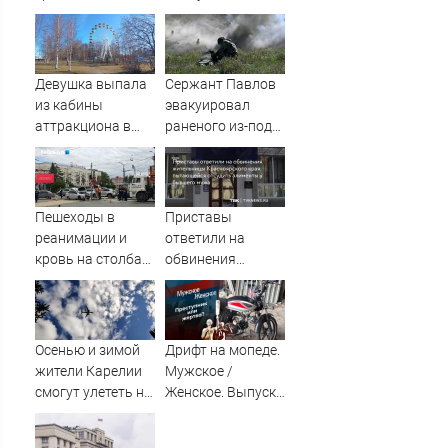
Европе и в Крыму
сработала:
Мощнейший удар
на самом
неожиданном
Девушка выпала
Сержант Павлов
направлении.
из кабины
эвакуировал
Армия
аттракциона в
раненого из-под
форсировала
российском
артиллерийского
реку. Ключевой
городе
огня ВСУ
узел обороны пал
Пешеходы в
Приставы
реанимации и
ответили на
кровь на столбах:
обвинения
всё, что известно
жительницы
о жутком ДТП
Красноярского
возле «Голубого
края,
огонька» — там
пытающейся
Осенью и зимой
Дрифт на мопеде.
сбили семь
отсудить
жители Карелии
Мужское /
человек
алименты у
смогут улететь на
Женское. Выпуск
бывшего мужа
юг России
от 31.10.2025