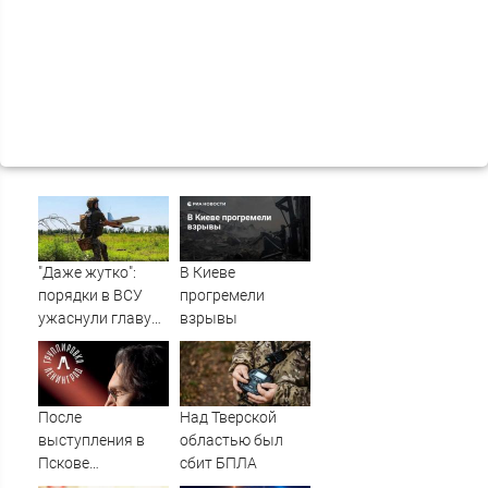
"Даже жутко":
В Киеве
порядки в ВСУ
прогремели
ужаснули главу
взрывы
британской
армии
После
Над Тверской
выступления в
областью был
Пскове
сбит БПЛА
группировка