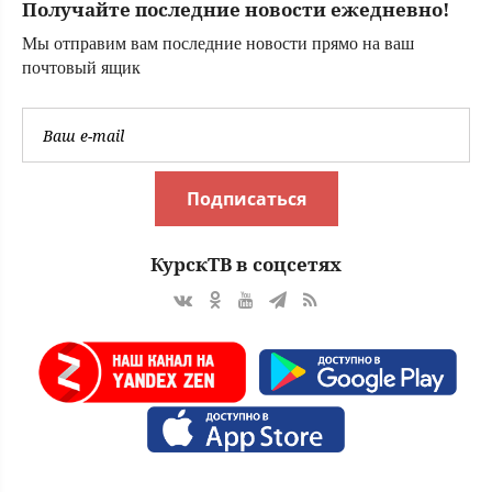
Получайте последние новости ежедневно!
официального
брака и детей ✿✔️
Мы отправим вам последние новости прямо на ваш
TVCenter.ru
почтовый ящик
Подписаться
КурскТВ в соцсетях