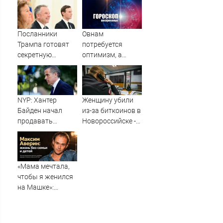
«Ленинград»
отменила
концерты в
Посланники
Овнам
Якутске и
Трампа готовят
потребуется
Саранске
секретную
оптимизм, а
миссию в Москву
Водолеям –
и Киев
настойчивость:
гороскоп на
воскресенье, 9
NYP: Хантер
Женщину убили
августа
Байден начал
из-за биткоинов в
продавать
Новороссийске -
собственные
Новости на
картины из-за
Вести.ru
долгов
«Мама мечтала,
чтобы я женился
на Машке»:
почему Максим
Аверин к 50 годам
остался без