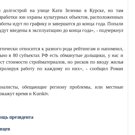
 долгострой на улице Кати Зеленко в Курске, но там
азработки зон охраны культурных объектов, расположенных
аботы идут по графику и завершатся до конца года. Попали
будут введены в эксплуатацию до конца года», - подчеркнул
птически относится к разного рода рейтингам и напомнил,
льно в 80 субъектах РФ есть обманутые дольщики, у нас и
ост стоимости стройматериалов, но рисков по вводу жилья
тролируя работу по каждому из них», - сообщил Роман
циалисты, обещающие региону проблемы, или местные
окажут время и Kursktv.
ощь президента
евцев