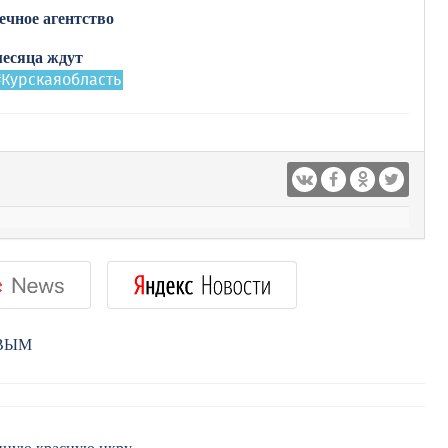
ечное агентство
месяца ждут
#Курскаяобласть
РВЫМ