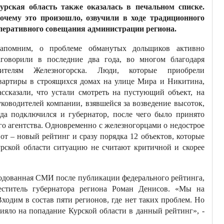
урская область также оказалась в печальном списке.
очему это произошло, озвучили в ходе традиционного
перативного совещания администрации региона.
апомним, о проблеме обманутых дольщиков активно
аговорили в последние два года, во многом благодаря
ителям Железногорска. Люди, которые приобрели
вартиры в строящихся домах на улице Мира и Никитина,
ассказали, что устали смотреть на пустующий объект, на
уководителей компании, взявшейся за возведение высоток,
да подключился и губернатор, после чего было принято
го агентства. Одновременно с железногорцами о недострое
от – новый рейтинг и сразу порядка 12 объектов, которые
рской области ситуацию не считают критичной и скорее
одованная СМИ после публикации федерального рейтинга,
аместитель губернатора региона Роман Денисов. «Мы на
ходим в состав пяти регионов, где нет таких проблем. Но
лияло на попадание Курской области в данный рейтинг», -