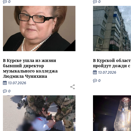
0
0
В Курске ушла из жизни
В Курской облас
бывший директор
пройдут дожди с
музыкального колледжа
13.07.2026
Людмила Чунихина
0
13.07.2026
0