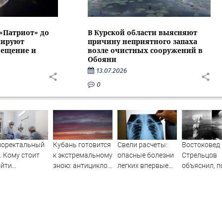
 «Патриот» до
В Курской области выясняют
нируют
причину неприятного запаха
вещение и
возле очистных сооружений в
Обояни
13.07.2026
0
лоректальный
Кубань готовится
Свели расчеты:
Востоковед
. Кому стоит
к экстремальному
опасные болезни
Стрельцов
ойти
зною: антициклон
легких впервые
объяснил, п
ледование и
принесет опасную
научились
мэр Хироси
 современные
жару до 39
различать без
вспомнил п
нологии
градусов
биопсии
США, но осу
могают
Россию
едить недуг?