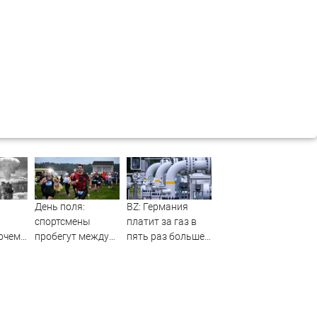
День поля:
BZ: Германия
спортсмены
платит за газ в
очему
пробегут между
пять раз больше,
мы не
грядками вместе
чем в 2020 году
ро
с главой
дил
минсельхоза