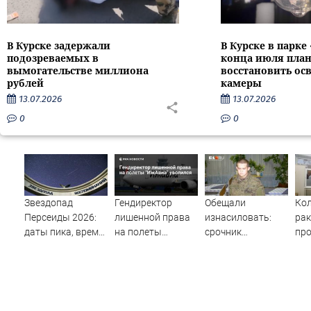
В Курске задержали
В Курске в парке
подозреваемых в
конца июля пла
вымогательстве миллиона
восстановить ос
рублей
камеры
13.07.2026
13.07.2026
0
0
Звездопад
Гендиректор
Обещали
Ко
Персеиды 2026:
лишенной права
изнасиловать:
рак
даты пика, время
на полеты
срочник
пр
наблюдения и
"ИжАвиа"
рассказал,
обс
лучшие места
уволился
почему застрелил
как
8 человек в
тех
Забайкалье
по
поб