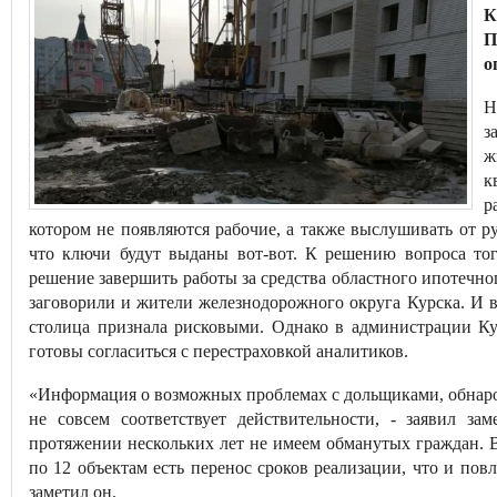
К
П
о
Н
з
ж
к
р
котором не появляются рабочие, а также выслушивать от р
что ключи будут выданы вот-вот. К решению вопроса тог
решение завершить работы за средства областного ипотечно
заговорили и жители железнодорожного округа Курска. И в
столица признала рисковыми. Однако в администрации Ку
готовы согласиться с перестраховкой аналитиков.
«Информация о возможных проблемах с дольщиками, обнар
не совсем соответствует действительности, - заявил з
протяжении нескольких лет не имеем обманутых граждан. В
по 12 объектам есть перенос сроков реализации, что и пов
заметил он.