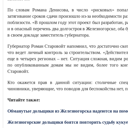
По словам Романа Денисова, в число «рисковых» попал
затягивание сроков сдачи произошло из-за необходимости р
поблизости. «В прошлом году этот проект был разработан, р
и в опасный перечень два долгостроя в Железногорске, оба 
в своем докладе заместитель губернатора.
Губернатор Роман Старовойт напомнил, что достаточно ске
что ведет личный контроль за строительством. «Действите
еще в четырех регионах – нет. Ситуация сложная, видим р
по опубликованным домам мы не видим, более того кон
Старовойт.
Кто окажется прав в данной ситуации: столичные спе
чиновники, уверяющие, что поводов для беспокойства нет, п
Читайте также:
Обманутые дольщики из Железногорска надеются на пом
Железногорские дольщики боятся повторить судьбу куку