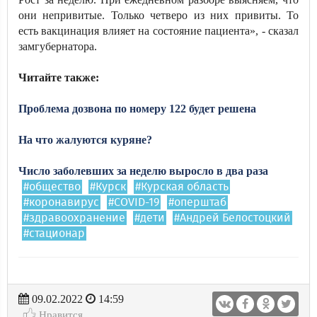
они непривитые. Только четверо из них привиты. То
есть вакцинация влияет на состояние пациента», - сказал
замгубернатора.
Читайте также:
Проблема дозвона по номеру 122 будет решена
На что жалуются куряне?
Число заболевших за неделю выросло в два раза
#общество
#Курск
#Курская область
#коронавирус
#COVID-19
#оперштаб
#здравоохранение
#дети
#Андрей Белостоцкий
#стационар
09.02.2022
14:59
Нравится