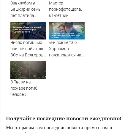
правду и
Завклубом в
Мастер
попросила о
Башкирии семь
порнофотошопа.
помощи
лет платила
61-летний
зарплату мужу-
мужчина
прогульщику
смастерил
порнооткрытку и
в итоге пойдёт
Число погибших
«Ей все не так»:
под суд
при ночной атаке
Харламов
ВСУ на Белгород
пожаловался на
выросло до пяти
12-летнюю дочь
от Асмус
В Твери на
пожаре погиб
человек
Получайте последние новости ежедневно!
Мы отправим вам последние новости прямо на ваш