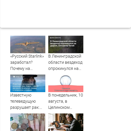
«Русский Starlink»
В Ленинградской
заработал?
области вездеход
Почему на
опрокинулся на
Украине кратно
дороге, пассажир
увеличилась
погиб
точность
попаданий по
Известную
В понедельник, 10
объектам ВСУ
телеведущую
августа, в
разрушает рак:
Целинском
Мария Гладких
районе локальное
раскрыла
отключение света
печальную