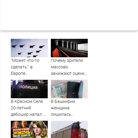
"Может что-то
Почему зрители
сделать": в
массово
Европе
занижают оценки
высказались о
новому "Колобку"
нападении
России
В Красном Селе
В Башкирии
20-летний
женщина
дебошир напал на
лишилась
сотрудников
квартиры и
скорой
сбережений из-за
криптомошенников