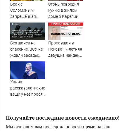
Брак с
Огонь повредил
Соломиным,
кухню в жилом
запрещённая
доме в Карелии
«Осень» и зять
Чубайс: как
сейчас живёт
актриса Наталья
Без шанса на
Пропавшая в
Рудная ✿✔️
спасение. ВСУ не
Пскове 17-летняя
TVCenter.ru
ждали засады:
девушка найдена
российский С-400
мертвой
вышел на охоту
(Military Watch
Magazine, США)
Ханна
рассказала, какие
вещи у нее просят
выкупить
регулярно
Получайте последние новости ежедневно!
Мы отправим вам последние новости прямо на ваш