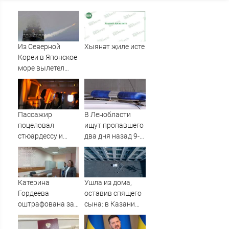
Из Северной
Хыянәт җиле исте
Кореи в Японское
море вылетел
неопознанный
снаряд
Пассажир
В Ленобласти
поцеловал
ищут пропавшего
стюардессу и
два дня назад 9-
попал под арест -
летнего мальчика
АБН 24
Катерина
Ушла из дома,
Гордеева
оставив спящего
оштрафована за
сына: в Казани
пропаганду ЛГБТ
мать пойдет под
в интернете -
суд за гибель