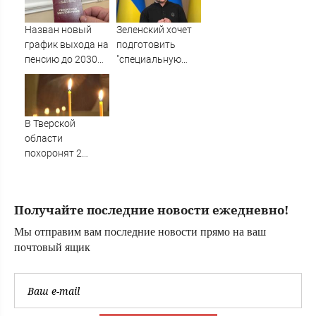
Новости на
малыша
Вести.ru
07/08/2026 –
Назван новый
Зеленский хочет
Новости
график выхода на
подготовить
пенсию до 2030
"специальную
года у женщин -
санкционную
реестр по году
операцию" против
рождения -
России - Новости
PrimaMedia.ru
на Вести.ru
В Тверской
области
похоронят 2
бойцов, погибших
на СВО
Получайте последние новости ежедневно!
Мы отправим вам последние новости прямо на ваш
почтовый ящик