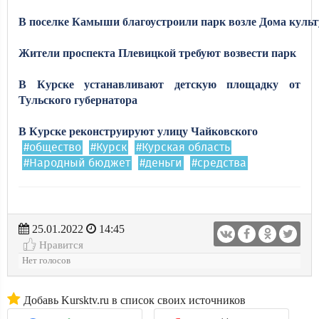
В
поселке
Камыши
благоустроили
парк
возле
Дома
куль
Жители проспекта Плевицкой требуют возвести парк
В Курске устанавливают детскую площадку от
Тульского губернатора
В Курске реконструируют улицу Чайковского
#общество
#Курск
#Курская область
#Народный бюджет
#деньги
#средства
25.01.2022
14:45
Нравится
Нет голосов
Добавь Kursktv.ru в список своих источников