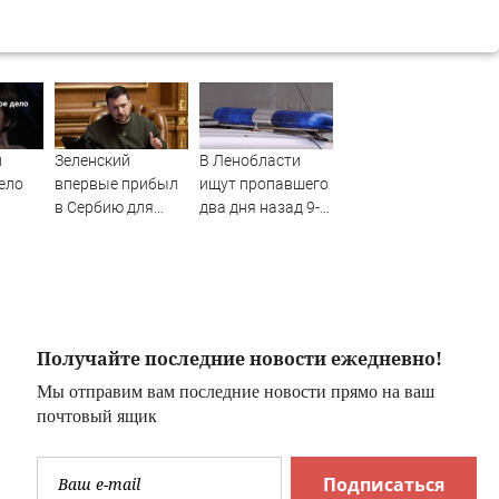
л
Зеленский
В Ленобласти
ело
впервые прибыл
ищут пропавшего
в Сербию для
два дня назад 9-
и
встречи с Вучичем
летнего мальчика
Получайте последние новости ежедневно!
Мы отправим вам последние новости прямо на ваш
почтовый ящик
Подписаться