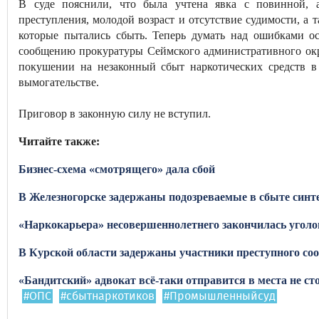
В суде пояснили, что была учтена явка с повинной, 
преступления, молодой возраст и отсутствие судимости, а
которые пытались сбыть. Теперь думать над ошибками о
сообщению прокуратуры Сеймского административного окр
покушении на незаконный сбыт наркотических средств в
вымогательстве.
Приговор в законную силу не вступил.
Читайте также:
Бизнес-схема «смотрящего» дала сбой
В Железногорске задержаны подозреваемые в сбыте синт
«Наркокарьера» несовершеннолетнего закончилась угол
В Курской области задержаны участники преступного со
«Бандитский» адвокат всё-таки отправится в места не ст
#ОПС
#сбытнаркотиков
#Промышленныйсуд