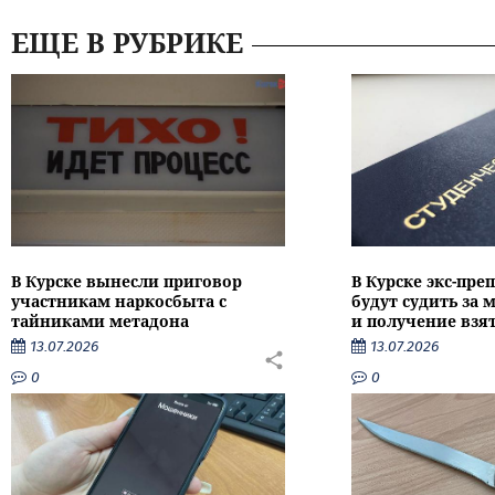
ЕЩЕ В РУБРИКЕ
В Курске вынесли приговор
В Курске экс-пре
участникам наркосбыта с
будут судить за
тайниками метадона
и получение взя
13.07.2026
13.07.2026
0
0