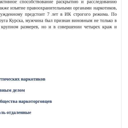
активное способствование раскрытию и расследованию
 также изъятие правоохранительными органами наркотиков,
сужденному предстоит 7 лет в ИК строгого режима. По
уга Курска, мужчина был признан виновным не только в
 крупном размерев, но и в совершении четырех краж и
етических наркотиков
овным делом
общества наркоторговцев
оль отдаленные