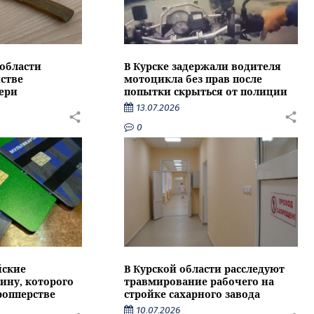
области
В Курске задержали водителя
стве
мотоцикла без прав после
ери
попытки скрыться от полиции
13.07.2026
0
йские
В Курской области расследуют
ину, которого
травмирование рабочего на
ропперстве
стройке сахарного завода
10.07.2026