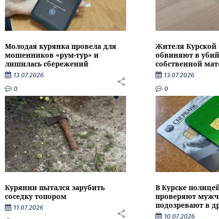
Молодая курянка провела для
Жителя Курской 
мошенников «рум-тур» и
обвиняют в убий
лишилась сбережений
собственной мат
13.07.2026
13.07.2026
0
0
Курянин пытался зарубить
В Курске полице
соседку топором
проверяют мужч
подозревают в д
11.07.2026
10.07.2026