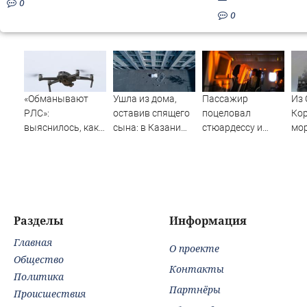
0
0
«Обманывают
Ушла из дома,
Пассажир
Из 
РЛС»:
оставив спящего
поцеловал
Кор
выяснилось, как
сына: в Казани
стюардессу и
мор
дроны ВСУ
мать пойдет под
попал под арест -
не
долетели до
суд за гибель
АБН 24
сн
Екатеринбурга
малыша
07/08/2026 –
Новости
Разделы
Информация
Главная
О проекте
Общество
Контакты
Политика
Партнёры
Происшествия