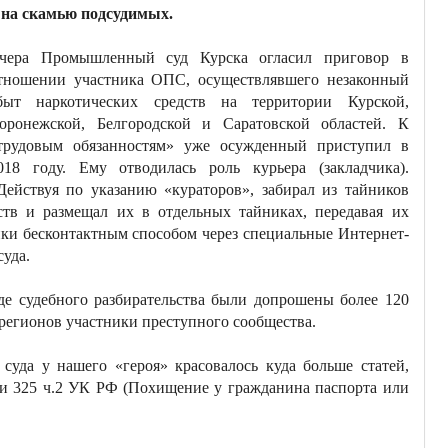
 на скамью подсудимых.
чера Промышленный суд Курска огласил приговор в
тношении участника ОПС, осуществлявшего незаконный
быт наркотических средств на территории Курской,
оронежской, Белгородской и Саратовской областей. К
трудовым обязанностям» уже осужденный приступил в
018 году. Ему отводилась роль курьера (закладчика).
Действуя по указанию «кураторов», забирал из тайников
ств и размещал их в отдельных тайниках, передавая их
ики бесконтактным способом через специальные Интернет-
уда.
оде судебного разбирательства были допрошены более 120
регионов участники преступного сообщества.
 суда у нашего «героя» красовалось куда больше статей,
 и 325 ч.2 УК РФ (Похищение у гражданина паспорта или