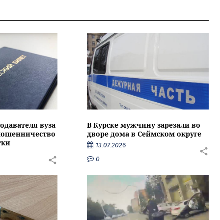
подавателя вуза
В Курске мужчину зарезали во
 мошенничество
дворе дома в Сеймском округе
тки
13.07.2026
0