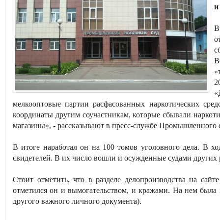
и
В
о
с
В
«
2
«
мелкооптовые партии расфасованных наркотических сред
координаты другим соучастникам, которые сбывали наркот
магазины», - рассказывают в пресс-службе Промышленного с
В итоге наработал он на 100 томов уголовного дела. В х
свидетелей. В их число вошли и осужденные судами других 
Стоит отметить, что в разделе делопроизводства на сайте
отметился он и вымогательством, и кражами. На нем была
другого важного личного документа).