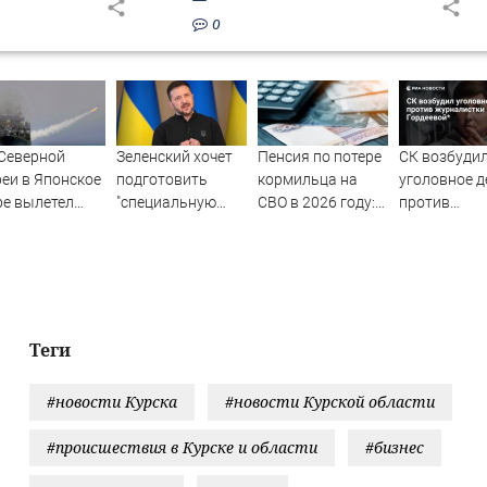
0
Северной
Зеленский хочет
Пенсия по потере
СК возбуди
еи в Японское
подготовить
кормильца на
уголовное д
е вылетел
"специальную
СВО в 2026 году:
против
опознанный
санкционную
размер, как
журналистк
аряд
операцию" против
членам семьи
Гордеевой*
России - Новости
оформить
на Вести.ru
гарантированную
пенсию по потере
кормильца,
Теги
погибшего на СВО
#новости Курска
#новости Курской области
#происшествия в Курске и области
#бизнес