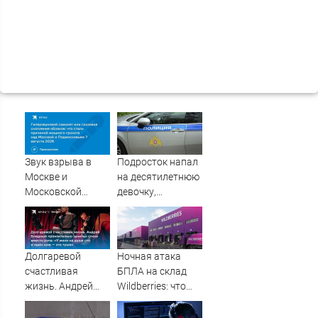
Звук взрыва в
Подросток напал
Москве и
на десятилетнюю
Московской
девочку,
области 7 августа
ворвавшись в
2026 года:
квартиру
Причины,
источник, откуда
Долгаревой
Ночная атака
был громкий
счастливая
БПЛА на склад
хлопок
жизнь. Андрей
Wildberries: что
Бледный
известно об
пронзительно
очередном ударе