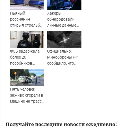
зачитал стихи
по логистическим
вместо рэпа: «У
центрам
Пьяный
Хакеры
меня на душе сто
07/08/2026 –
россиянин
обнародовали
и один шов — это
Новости
открыл стрельбу
личные данные
туше»
по скорой
более 100 тысяч
помощи и
британских
полицейским
силовиков -
Новости на
ФСБ задержала
Официально:
Вести.ru
более 20
Минобороны РФ
пособников
сообщило, что
украинских кол-
над Татарстаном
центров за
ночью сбили
кибермошенничество
БПЛА 07/08/2026
– Новости
Пять человек
заживо сгорели в
машине на трассе
(ФОТО)
Получайте последние новости ежедневно!