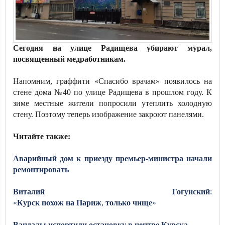
Сегодня на улице Радищева убирают мурал,
посвященный медработникам.
Напомним, граффити «Спасибо врачам» появилось на
стене дома №40 по улице Радищева в прошлом году. К
зиме местные жители попросили утеплить холодную
стену. Поэтому теперь изображение закроют панелями.
Читайте также:
Аварийный дом к приезду премьер-министра начали
ремонтировать
Виталий
Гогунский
:
«
Курск
похож
на
Париж
,
только
чище
»
Вандалы
испортили
остановку
в
центре
Курска