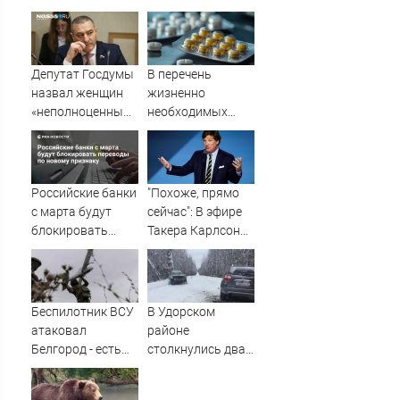
деле
спускали с горы
на белом коне»
Депутат Госдумы
В перечень
назвал женщин
жизненно
«неполноценными».
необходимых
И даже привел
лекарств
аргумент
добавили еще
пять препаратов
Российские банки
"Похоже, прямо
с марта будут
сейчас": В эфире
блокировать
Такера Карлсона
переводы по
заговорили о
новому признаку
победе России ⋆
Листай.ру ✪
Беспилотник ВСУ
В Удорском
атаковал
районе
Белгород - есть
столкнулись два
пострадавшие
Nissan Terrano,
три человека