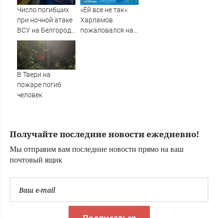
в итоге пойдёт
Число погибших
«Ей все не так»:
под суд
при ночной атаке
Харламов
ВСУ на Белгород
пожаловался на
выросло до пяти
12-летнюю дочь
от Асмус
В Твери на
пожаре погиб
человек
Получайте последние новости ежедневно!
Мы отправим вам последние новости прямо на ваш
почтовый ящик