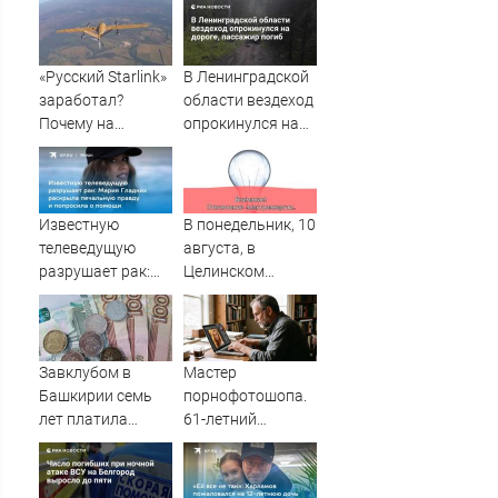
«Русский Starlink»
В Ленинградской
заработал?
области вездеход
Почему на
опрокинулся на
Украине кратно
дороге, пассажир
увеличилась
погиб
точность
попаданий по
Известную
В понедельник, 10
объектам ВСУ
телеведущую
августа, в
разрушает рак:
Целинском
Мария Гладких
районе локальное
раскрыла
отключение света
печальную
правду и
Завклубом в
Мастер
попросила о
Башкирии семь
порнофотошопа.
помощи
лет платила
61-летний
зарплату мужу-
мужчина
прогульщику
смастерил
порнооткрытку и