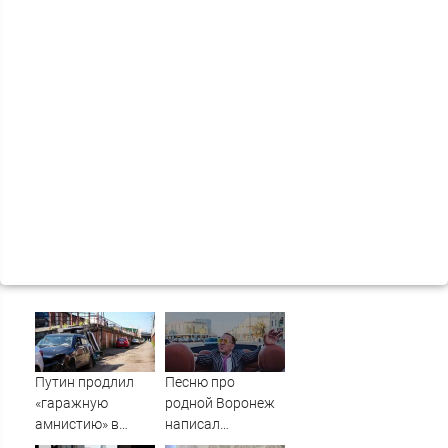
Путин продлил
Песню про
«гаражную
родной Воронеж
амнистию» в
написал
России до 1
музыкант Михаил