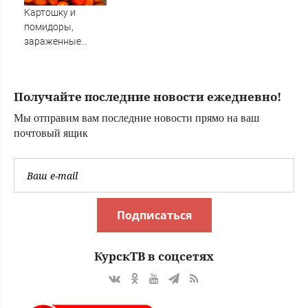
Хиросиму
Картошку и
помидоры,
зараженные
опасными
заболеваниями,
не пустили в
Получайте последние новости ежедневно!
Амурскую
область из Китая
Мы отправим вам последние новости прямо на ваш
(ФОТО)
почтовый ящик
Подписаться
КурскТВ в соцсетях