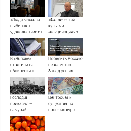
сентября 2031
Гребенщиков -
года
ВестиПК в
Воронеже
«Люди массово
«Фаллический
выбирают
культ» и
удовольствие от
«вакцинация» от
пропускания чего-
Грефа для
либо»
«дорогих
россиян»
В «Яблоке»
Победить Россию
ответили на
невозможно.
обвинения в
Запад решил
иностранном
противостоять ей
финансировании
по-другому
(NetEase, Китай)
Господин
Центробанк
приказал —
существенно
самурай
повысил курс
исполнил: почему
евро
японцы забыли,
кто сжег