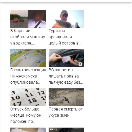
В Карелии
Туристы
отобрали машину
арендовали
у водителя,
целый остров в
который петлял
Карелии (ФОТО)
на трассе
(ВИДЕО)
Госавтоинспекция
ВС запретил
Нижнекамска
лишать прав за
опубликовала
пьяную езду без
видео жесткого
документов,
ДТП с участием
удостоверяющих
питбайкера
личность
07/08/2026 –
Отпуск больше
Первая смерть от
Новости
месяца: кому он
укуса змеи
положен по
закону в