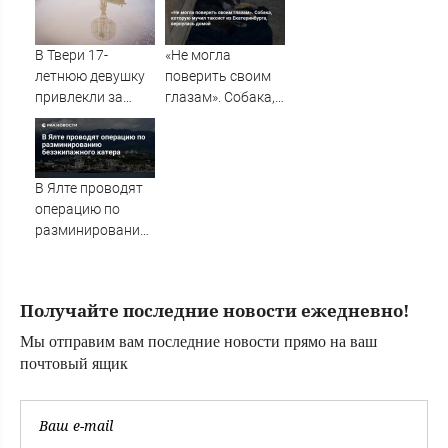
Башкирии
В Твери 17-
«Не могла
летнюю девушку
поверить своим
привлекли за
глазам». Собака,
распространение
которую мучил
видео с БПЛА –
таксист из
Новости Твери и
Екатеринбурга,
городов Тверской
вернулась домой
В Ялте проводят
области сегодня -
операцию по
Afanasy.biz –
разминированию
Тверские новости.
безэкипажного
Новости Твери. Т
катера
Получайте последние новости ежедневно!
Мы отправим вам последние новости прямо на ваш
почтовый ящик