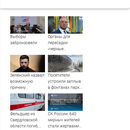
Выборы
Органы для
забронзовели
пересадки
«черные
трансплантологи»
извлекали у еще
живых пациентов
Зеленский назвал
Посетители
возможную
устроили заплыв
причину
в фонтанах парка
сокращения
Галицкого
поставок ракет
ПВО Киеву
Фельдшер из
СК России: 640
Свердловской
мирных жителей
области погиб,
стали жертвами