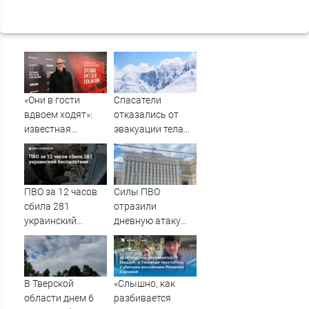
«Они в гости
Спасатели
вдвоем ходят»:
отказались от
известная
эвакуации тела
журналистка
Натальи
подтвердила
Наговицыной с
роман
семитысячника
Бондарчука и
ПВО за 12 часов
Силы ПВО
Исаковой
сбила 281
отразили
украинский
дневную атаку
беспилотник
БПЛА на
Рязанскую
область
В Тверской
«Слышно, как
области днем 6
разбивается