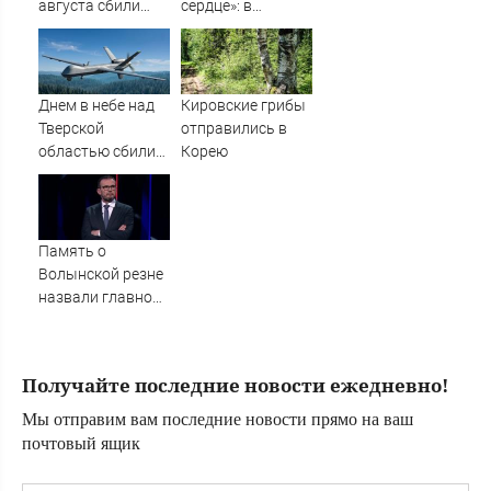
августа сбили
сердце»: в
украинские БПЛА
Таиланде
простились с
убитыми
россиянами
Днем в небе над
Кировские грибы
Романом и
Тверской
отправились в
Дианой
областью сбили
Корею
БПЛА
Память о
Волынской резне
назвали главной
темой в
политической
борьбе Польши -
Получайте последние новости ежедневно!
Новости на
Вести.ru
Мы отправим вам последние новости прямо на ваш
почтовый ящик