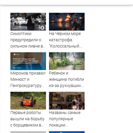
Синоптики
На Чёрном море
предупредили о
катастрофа.
сильном ливне в
"Колоссальный
Москве 7 августа
удар": Такого не
было за всю СВО
Миронов призвал
Ребенок и
Минюст и
женщина погибли
Генпрокуратуру
из-за рухнувших
РФ изучить
деревьев во
деятельность
время урагана в
партии Яблоко
Смоленске -
Новости на
Первые роботы
Названы самые
Вести.ru
вышли на борьбу
популярные
с борщевиком в
локации
Ленобласти
фестиваля