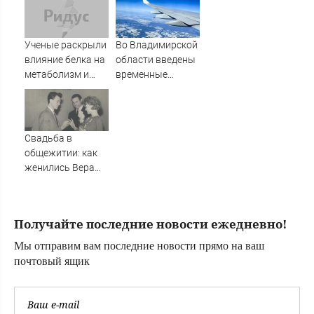
«Псковские
каникулы»
Ученые раскрыли
Во Владимирской
влияние белка на
области введены
метаболизм и
временные
процессы
ограничения на
старения
полеты малой
авиации
Свадьба в
общежитии: как
женились Вера
Алентова и
Владимир
Меньшов —
Получайте последние новости ежедневно!
студенческая
любовь,
Мы отправим вам последние новости прямо на ваш
прожившая
почтовый ящик
много лет