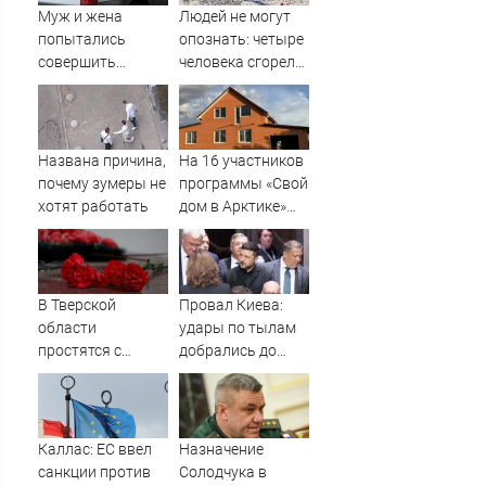
Муж и жена
Людей не могут
попытались
опознать: четыре
совершить
человека сгорели
суицид,
заживо в
предупредив
страшном ДТП на
оперативные
трассе
службы
07/08/2026 –
Названа причина,
На 16 участников
Новости
почему зумеры не
программы «Свой
хотят работать
дом в Арктике»
подали в суд
В Тверской
Провал Киева:
области
удары по тылам
простятся с
добрались до
рядовым,
Зеленского
погибшим на СВО
быстрее, чем до
почти год назад
России
Каллас: ЕС ввел
Назначение
санкции против
Солодчука в