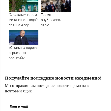
Малик Вахитов
инопланетян на
Землю, заявил
уфолог - Новости
"С каждым годом
Трамп
на Вести.ru
меня тянет сюда":
опубликовал
певица Алсу
свою
приехала в
фотографию с
татарскую
инопланетянином
деревню, где
прошло ее
«Стоим на пороге
детство
серьезных
07/08/2026 –
событий»:
Новости
Дандыкин
рассказал, чего
ждать после
Получайте последние новости ежедневно!
звонка Путина
комдиву ВДВ
Мы отправим вам последние новости прямо на ваш
почтовый ящик