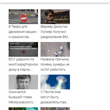
В Твери для
Фермер Джастас
движения машин
Уолкер получил
и самокатов
уведомление ФМС
закрывают 3
о депортации из
улицы
России
ВСУ ударили по
Названа причина,
многоквартирному
почему зумеры не
дому в Керчи,
хотят работать
есть погибшие
Скончался
У Пентагона
бывший глава
могут быть
Мелеузовского
доказательства
района Башкирии
визита