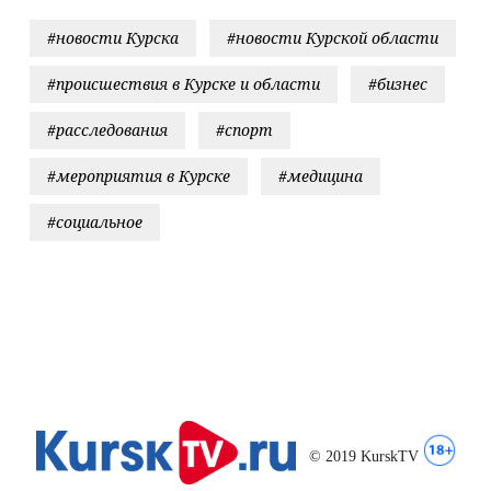
отказавшег
#новости Курска
#новости Курской области
проходить
освидетель
#происшествия в Курске и области
#бизнес
на
#расследования
#спорт
#мероприятия в Курске
#медицина
#социальное
© 2019 KurskTV