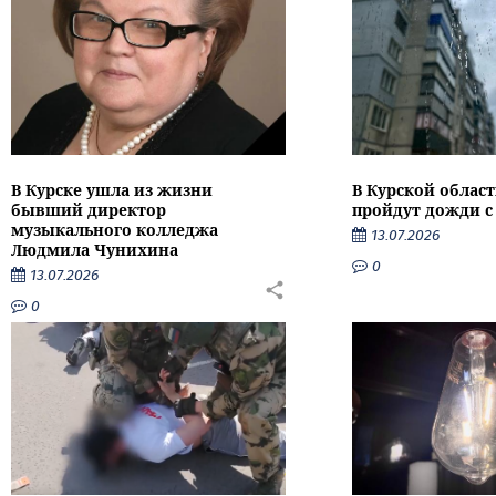
В Курске ушла из жизни
В Курской облас
бывший директор
пройдут дожди с
музыкального колледжа
13.07.2026
Людмила Чунихина
0
13.07.2026
0