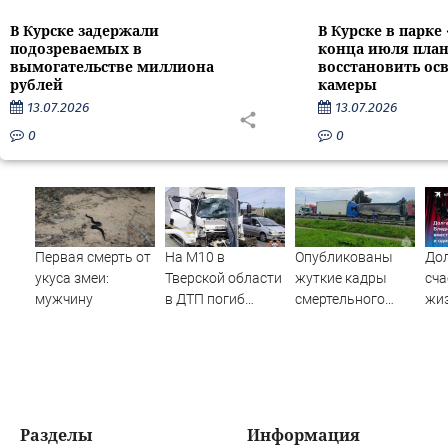
В Курске задержали
В Курске в парке
подозреваемых в
конца июля пла
вымогательстве миллиона
восстановить ос
рублей
камеры
13.07.2026
13.07.2026
0
0
Первая смерть от
На М10 в
Опубликованы
До
укуса змеи:
Тверской области
жуткие кадры
сча
мужчину
в ДТП погиб
смертельного
жиз
водитель
ДТП в
Бл
большегруза –
Конаковском
про
Новости Твери и
округе
зач
городов Тверской
вме
области сегодня -
мен
Afanasy.biz –
и о
Разделы
Информация
Тверские новости.
туш