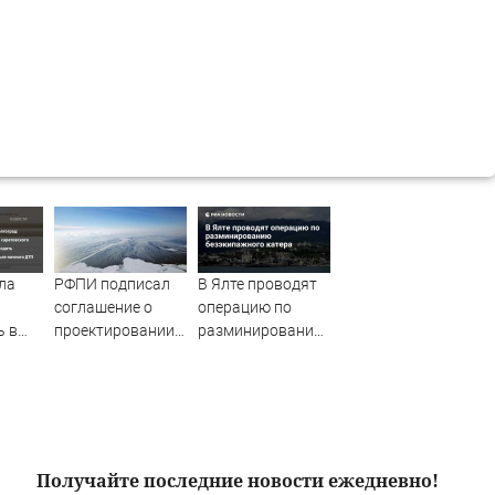
ла
РФПИ подписал
В Ялте проводят
соглашение о
операцию по
ь в
проектировании
разминированию
тоннеля через
безэкипажного
дьи
Берингов пролив -
катера
т
Новости на
Вести.ru
го
Получайте последние новости ежедневно!
,