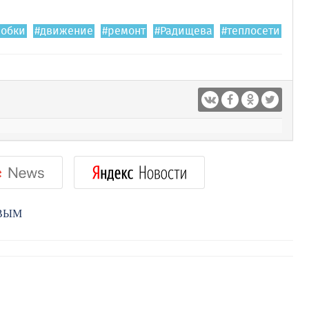
робки
#движение
#ремонт
#Радищева
#теплосети
РВЫМ