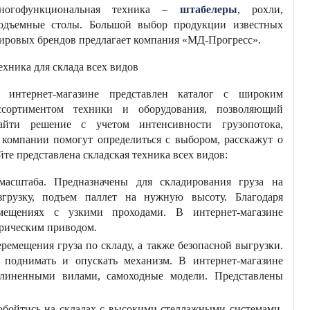
ногофункциональная техника –
штабелеры
, рохли,
одъемные столы. Большой выбор продукции известных
ировых брендов предлагает компания «МД-Прогресс».
ехника для склада всех видов
 интернет-магазине представлен каталог с широким
ссортиментом техники и оборудования, позволяющий
айти решение с учетом интенсивности грузопотока,
компании помогут определиться с выбором, расскажут о
те представлена складская техника всех видов:
асштаба. Предназначены для складирования груза на
згрузку, подъем паллет на нужную высоту. Благодаря
мещениях с узкими проходами. В интернет-магазине
трическим приводом.
ремещения груза по складу, а также безопасной выгрузки.
поднимать и опускать механизм. В интернет-магазине
линенными вилами, самоходные модели. Представлены
 обойтись на складах с высокими стеллажными системами.