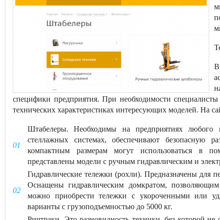
м
п
м
Т
В
а
н
специфики предприятия. При необходимости специалисты 
технических характеристиках интересующих моделей. На сай
Штабелеры. Необходимы на предприятиях любого м
стеллажных системах, обеспечивают безопасную ра
компактным размерам могут использоваться в по
представлены модели с ручным гидравлическим и элек
Гидравлические тележки (рохли). Предназначены для пе
Оснащены гидравлическим домкратом, позволяющим 
можно приобрести тележки с укороченными или уд
варианты с грузоподъемностью до 5000 кг.
Ричтраки. Это разновидность техники, без которой не