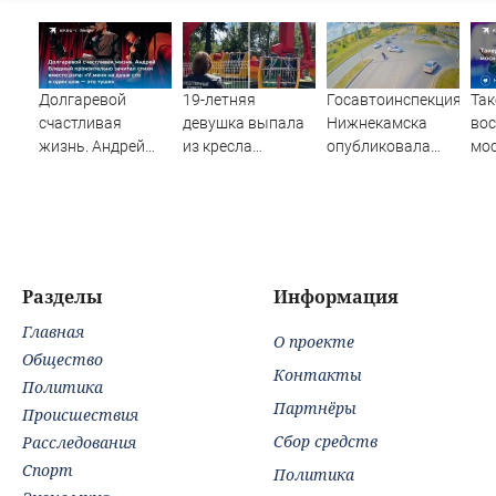
Долгаревой
19-летняя
Госавтоинспекция
Так
счастливая
девушка выпала
Нижнекамска
вос
жизнь. Андрей
из кресла
опубликовала
мо
Бледный
аттракциона
видео жесткого
ме
пронзительно
(ВИДЕО)
ДТП с участием
зачитал стихи
питбайкера
вместо рэпа: «У
07/08/2026 –
меня на душе сто
Новости
и один шов — это
Разделы
Информация
туше»
Главная
О проекте
Общество
Контакты
Политика
Партнёры
Происшествия
Сбор средств
Расследования
Спорт
Политика