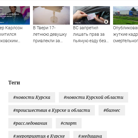
ер Карлсон
В Твери 17-
ВС запретил
Опубликов
хитился
летнюю девушку
лишать прав за
жуткие кад
сковским
привлекли за
пьяную езду без
смертельно
тро
распространение
документов,
ДТП в
видео с БПЛА –
удостоверяющих
Конаковско
Новости Твери и
личность
округе
городов Тверской
области сегодня -
Afanasy.biz –
Теги
Тверские новости.
Новости Твери. Т
#новости Курска
#новости Курской области
#происшествия в Курске и области
#бизнес
#расследования
#спорт
#мероприятия в Курске
#медицина