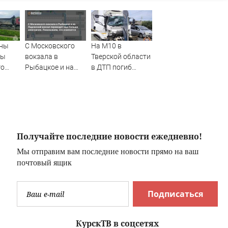
аны
С Московского
На М10 в
ры
вокзала в
Тверской области
го
Рыбацкое и на
в ДТП погиб
Ладожский
водитель
м
вокзал переводят
большегруза –
еще больше
Новости Твери и
электричек.
городов Тверской
Показываем, что
области сегодня -
изменится
Afanasy.biz –
Получайте последние новости ежедневно!
Тверские новости.
Мы отправим вам последние новости прямо на ваш
Новости Твери.
почтовый ящик
Тверь ново
Подписаться
КурскТВ в соцсетях