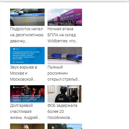
Подросток напал
Ночная атака
на десятилетнюю
БПЛА на склад
девочку,
Wildberries: что
ворвавшись в
известно об
квартиру
очередном ударе
по логистическим
центрам
Звук взрыва в
Пьяный
07/08/2026 –
Москве и
россиянин
Новости
Московской
открыл стрельбу
области 7 августа
по скорой
2026 года:
помощи и
Причины,
полицейским
источник, откуда
Долгаревой
ФСБ задержала
был громкий
счастливая
более 20
хлопок
жизнь. Андрей
пособников
Бледный
украинских кол-