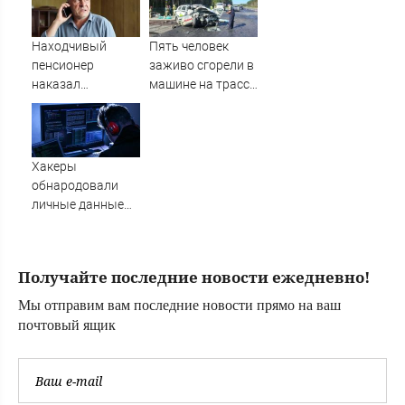
пронзительно
центров за
зачитал стихи
кибермошенничество
вместо рэпа: «У
Находчивый
Пять человек
меня на душе сто
пенсионер
заживо сгорели в
и один шов — это
наказал
машине на трассе
туше»
мошенников
(ФОТО)
изощренным
способом
Хакеры
обнародовали
личные данные
более 100 тысяч
британских
силовиков -
Получайте последние новости ежедневно!
Новости на
Вести.ru
Мы отправим вам последние новости прямо на ваш
почтовый ящик