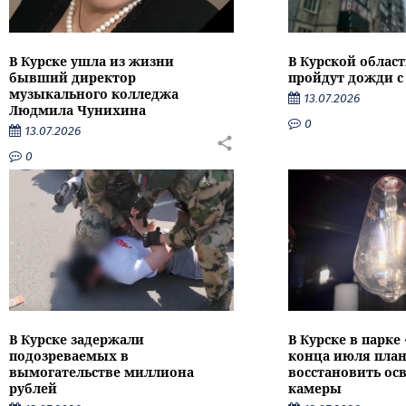
В Курске ушла из жизни
В Курской облас
бывший директор
пройдут дожди с
музыкального колледжа
13.07.2026
Людмила Чунихина
0
13.07.2026
0
В Курске задержали
В Курске в парке
подозреваемых в
конца июля пла
вымогательстве миллиона
восстановить ос
рублей
камеры