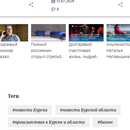
13.07.2026
0
ходчивый
Пьяный
Долгаревой
Альпинистк
сионер
россиянин
счастливая
Наталья
казал
открыл стрельбу
жизнь. Андрей
Наговицина
шенников
по скорой
Бледный
застряла на
ощренным
помощи и
пронзительно
Победы в
особом
полицейским
зачитал стихи
Киргизии: ч
вместо рэпа: «У
известно о
меня на душе сто
трагедии,
и один шов — это
спасение, м
Теги
туше»
ли выжить, 
происходит
#новости Курска
#новости Курской области
прямо сейч
#происшествия в Курске и области
#бизнес