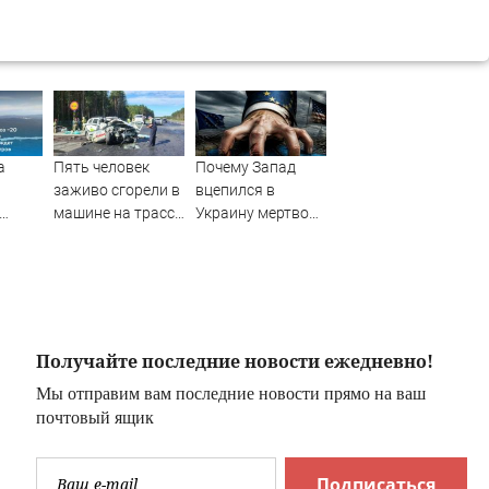
а
Пять человек
Почему Запад
заживо сгорели в
вцепился в
машине на трассе
Украину мертвой
 Пике
(ФОТО)
хваткой?
Скандальное
то
признание
политолога. Его
логика ужасает
ожет
Получайте последние новости ежедневно!
что
Мы отправим вам последние новости прямо на ваш
почтовый ящик
ас
Подписаться