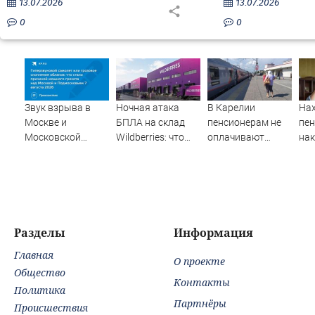
13.07.2026
13.07.2026
0
0
Звук взрыва в
Ночная атака
В Карелии
На
Москве и
БПЛА на склад
пенсионерам не
пен
Московской
Wildberries: что
оплачивают
на
области 7 августа
известно об
полностью
мо
2026 года:
очередном ударе
проезд к морю
из
Причины,
по логистическим
сп
источник, откуда
центрам
был громкий
07/08/2026 –
хлопок
Новости
Разделы
Информация
Главная
О проекте
Общество
Контакты
Политика
Партнёры
Происшествия