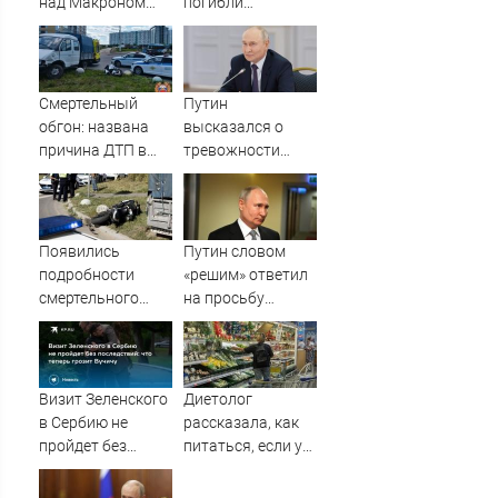
над Макроном
погибли
вызвала
граждане
возмущение во
Таджикистана и
Франции
Узбекистана -
Новости на
Смертельный
Путин
Вести.ru
обгон: названа
высказался о
причина ДТП в
тревожности
Твери, в котором
беременных
погиб
женщин
мотоциклист
Появились
Путин словом
подробности
«решим» ответил
смертельного
на просьбу
ДТП с
о помощи
мотоциклом в
школьника
Твери
в Бурятии
Визит Зеленского
Диетолог
в Сербию не
рассказала, как
пройдет без
питаться, если у
последствий: что
вас мало денег
теперь грозит