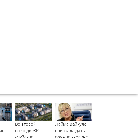
Во второй
Лайма Вайкуле
их
очереди ЖК
призвала дать
«Чуйские
оружие Украине