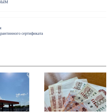
РВЫМ
я
арантинного сертификата