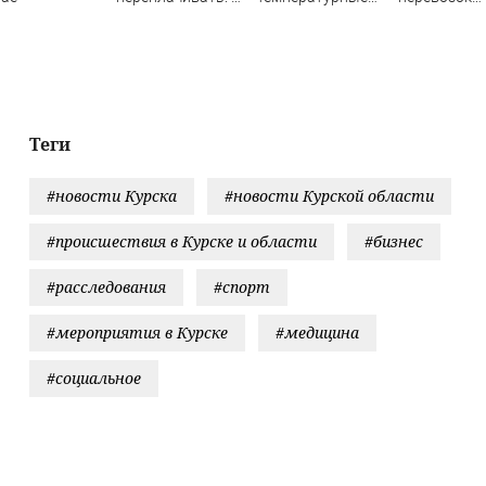
доступных
качели в
изменятся в
ароматов с
Башкирии
1 сентября
французским
шармом
Теги
#новости Курска
#новости Курской области
#происшествия в Курске и области
#бизнес
#расследования
#спорт
#мероприятия в Курске
#медицина
#социальное