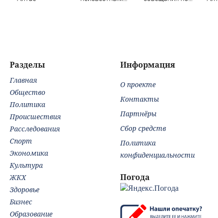
объектом над
топливу:
Лейпцигом -
последние
Новости на
новости о
Вести.ru
ситуации с
бензином
Разделы
Информация
Главная
О проекте
Общество
Контакты
Политика
Партнёры
Происшествия
Сбор средств
Расследования
Спорт
Политика
Экономика
конфиденциальности
Культура
Погода
ЖКХ
Здоровье
Бизнес
Образование