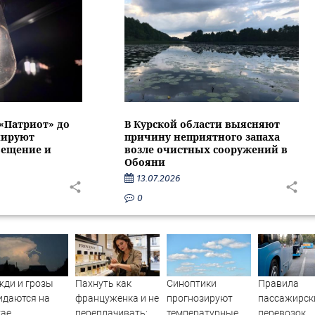
 «Патриот» до
В Курской области выясняют
нируют
причину неприятного запаха
вещение и
возле очистных сооружений в
Обояни
13.07.2026
0
ди и грозы
Пахнуть как
Синоптики
Правила
идаются на
француженка и не
прогнозируют
пассажирск
тае
переплачивать: 5
температурные
перевозок