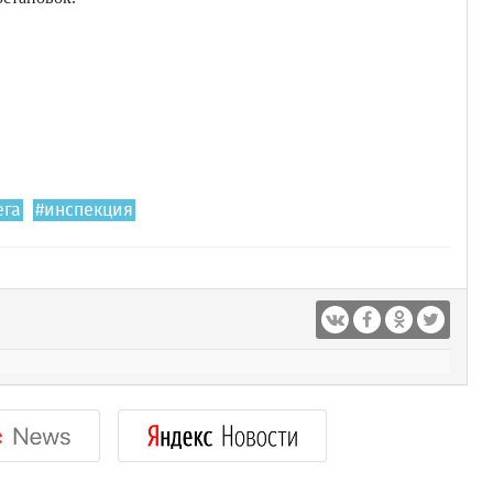
ега
#инспекция