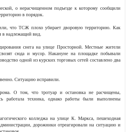
ческой, о нерасчищенном подъезде к которому сообщили
ерриторию в порядок.
и, что ТСЖ плохо убирает дворовую территорию. Как
и в надлежащий вид.
адирования снега на улице Просторной. Местные жители
 свозят сюда и мусор. Накануне на площадке побывали
водство одной из курских торговых сетей составлено два
твенно. Ситуацию исправили.
рома. О том, что тротуар и остановка не расчищены,
есь работала техника, однако работы были выполнены
агогического колледжа на улице К. Маркса, пешеходная
администрации, дорожники отреагировали на ситуацию и
 остановок.