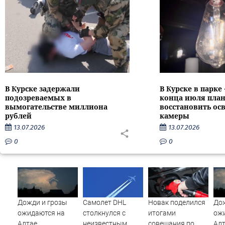
В Курске задержали
В Курске в парке
подозреваемых в
конца июля пла
вымогательстве миллиона
восстановить ос
рублей
камеры
13.07.2026
13.07.2026
0
0
Дожди и грозы
Самолет DHL
Новак поделился
Дож
ожидаются на
столкнулся с
итогами
ож
Алтае
неизвестным
совещания по
Ал