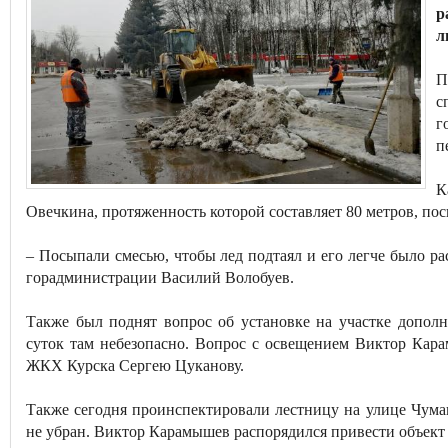
р
л
П
с
г
п
К
Овечкина, протяженность которой составляет 80 метров, пос
– Посыпали смесью, чтобы лед подтаял и его легче было рас
горадминистрации Василий Волобуев.
Также был поднят вопрос об установке на участке дополн
суток там небезопасно. Вопрос с освещением Виктор Кара
ЖКХ Курска Сергею Цуканову.
Также сегодня проинспектировали лестницу на улице Чума
не убран. Виктор Карамышев распорядился привести объект 