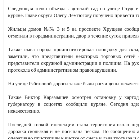
Следующая точка объезда - детский сад на улице Студен
куряне. Главе округа Олегу Лемтюгову поручено привести т
Жильцы домов №№ 3 и 5 на проспекте Хрущева сообщил
отметили в горадминистрации, двор в течение суток привел
Также глава города проинспектировал площадку для скл
заметили, что представители некоторых торговых сетей
представители окружной администрации и полиция. На руко
протокола об административном правонарушении.
На улице Рябиновой дороги также были расчищены некачес
Также Виктор Карамышев осмотрел остановку у картод
губернатору в соцсетях сообщили куряне. Сегодня зд
некачественно.
Последней точкой инспекции стала территория около пед
дорожка скользкая и не посыпана песком. По сообщению 
оперативно приступили к чистке от снега и льда тротуара и