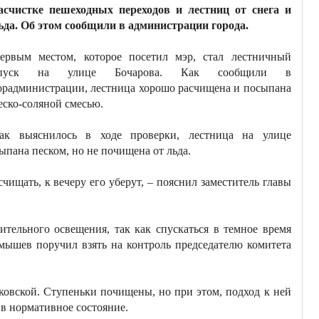
асчистке пешеходных переходов и лестниц от снега и
ьда. Об этом сообщили в администрации города.
ервым местом, которое посетил мэр, стал лестничный
пуск на улице Бочарова. Как сообщили в
орадминистрации, лестница хорошо расчищена и посыпана
еско-соляной смесью.
ак выяснилось в ходе проверки, лестница на улице
ыпана песком, но не почищена от льда.
чищать, к вечеру его уберут, – пояснил заместитель главы
ительного освещения, так как спускаться в темное время
мышев поручил взять на контроль председателю комитета
ковской. Ступеньки почищены, но при этом, подход к ней
в нормативное состояние.