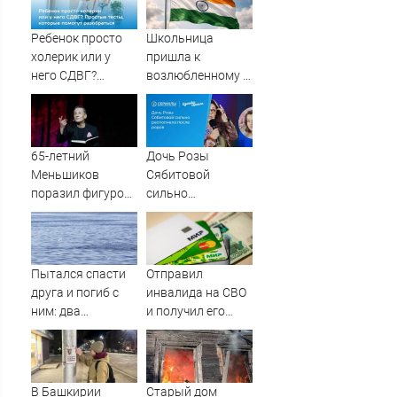
Ребенок просто
Школьница
холерик или у
пришла к
него СДВГ?
возлюбленному в
Простые тесты,
тюрьму с десятью
которые помогут
патронами в
разобраться
кармане
65-летний
Дочь Розы
Меньшиков
Сябитовой
поразил фигурой
сильно
поклонников на
располнела после
отдыхе в Греции
родов
Пытался спасти
Отправил
друга и погиб с
инвалида на СВО
ним: два
и получил его
подростка
«посмертные»
утонули в реке
выплаты адвокат
08/08/2026 –
из Черепаново
Новости
В Башкирии
Старый дом