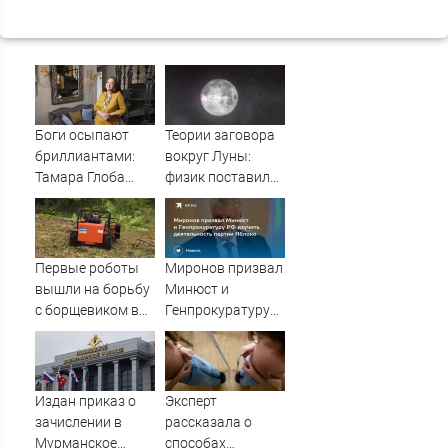
Боги осыпают
Теории заговора
бриллиантами:
вокруг Луны:
Тамара Глоба
физик поставил
назвала три
под сомнение
знака Зодиака,
снимки NASA
которых накроет
волной удачи с 7
Первые роботы
Миронов призвал
августа
вышли на борьбу
Минюст и
с борщевиком в
Генпрокуратуру
Ленобласти
РФ изучить
деятельность
партии Яблоко
Издан приказ о
Эксперт
зачислении в
рассказала о
Мурманское
способах