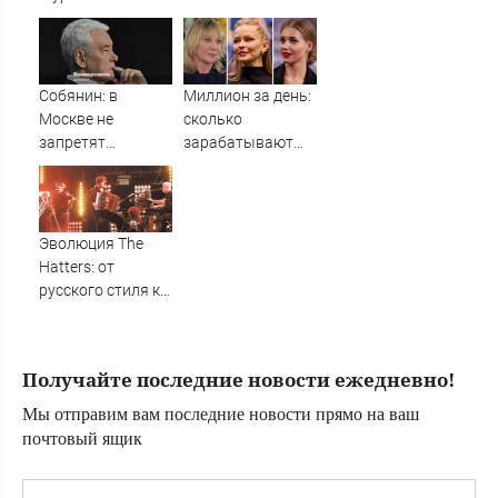
нахимовское
распознать
училище
нервную
анорексию на
ранних стадиях
Собянин: в
Миллион за день:
Москве не
сколько
запретят
зарабатывают
движение
топовые актрисы
электросамокатов
России - Лента
по тротуарам
новостей Крыма
Эволюция The
Hatters: от
русского стиля к
русскому сердцу
Получайте последние новости ежедневно!
Мы отправим вам последние новости прямо на ваш
почтовый ящик