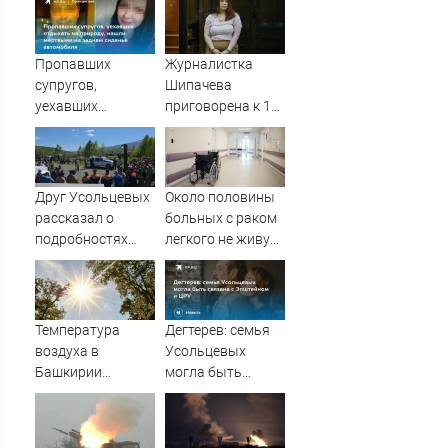
Пропавших
Журналистка
супругов,
Шипачева
уехавших
приговорена к 12
отдыхать на
годам колонии за
природу, нашли
госизмену
мертвыми на
заднем сиденье
Друг Усольцевых
Около половины
автомобиля
рассказал о
больных с раком
подробностях
легкого не живут
аудиосообщения
и года после
от якобы Ирины
постановки
диагноза
Температура
Дегтерев: семья
воздуха в
Усольцевых
Башкирии
могла быть
достигнет +35
связана с
градусов
Эпштейном и ЦРУ