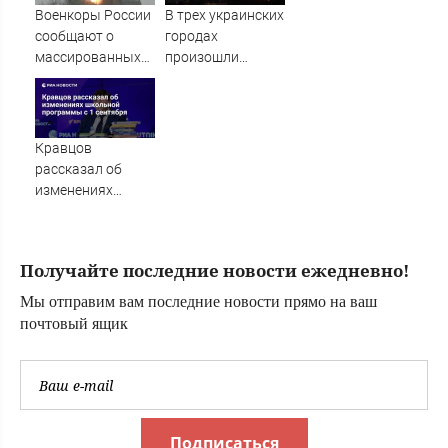
Военкоры России
В трех украинских
сообщают о
городах
массированных
произошли
ударах по Киеву
множественные
взрывы - Новости
на Вести.ru
Кравцов
рассказал об
изменениях
школьной
программы с 1
сентября
Получайте последние новости ежедневно!
Мы отправим вам последние новости прямо на ваш
почтовый ящик
Подписаться