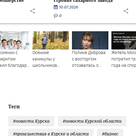
ропперстве
стройке сахарного завода
10.07.2026
0
сиянин с
Осенние
Полина Диброва
Житель Мос
фарктом
каникулы у
с восторгом
потратил тр
жил благодаря
школьников
отозвалась о
года на спор
иложению в
будут длиннее
девушке сына
маркетплей
нхае
зимних
из-за телев
Теги
#новости Курска
#новости Курской области
#происшествия в Курске и области
#бизнес