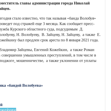
аместитель главы администрации города Николай
айцев.
егодня стало известно, что так называя «банда Волобуя»
роведет под стражей еще 3 месяца. Как сообщает пресс-
лужба Курского областного суда, подсудимым Д.
олобуеву, Н. Волобуеву, В. Зайцеву, Н. Зайцеву, а также Е.
ожейкину был продлен срок ареста по 8 января 2021 года.
Владимир Зайцевы, Евгений Кожейкин, а также Роман
 совершении умышленных преступлений, в том числе в
, поджоге¸ мошенничестве, а также уклонении от уплаты
ика «бандой Волобуева»
ей
ожейкин