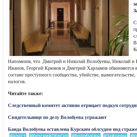
з
З
С
п
с
В
К
Напомним, что Дмитрий и Николай Волобуевы, Николай и 
Иванов, Георгий Крюков и Дмитрий Харламов обвиняются в
составе преступного сообщества, убийстве, вымогательстве
налогов.
Читайте также:
Следственный комитет активно отрицает подкуп сотрудн
Свидетельнице по делу Волобуева угрожают
Банда Волобуева оставлена Курским облсудом под страж
#арест
#КурскийОблСуд
#Волобуевы
#Зайцевы
#К