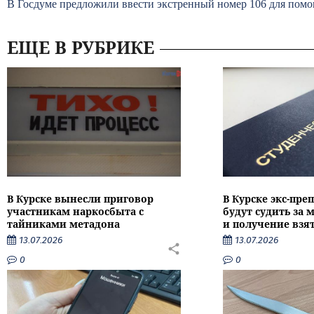
В Госдуме предложили ввести экстренный номер 106 для по
ЕЩЕ В РУБРИКЕ
В Курске вынесли приговор
В Курске экс-пре
участникам наркосбыта с
будут судить за
тайниками метадона
и получение взя
13.07.2026
13.07.2026
0
0