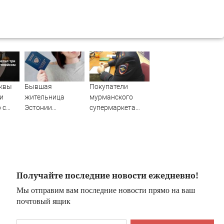
квы
Бывшая
Покупатели
и
жительница
мурманского
 с
Эстонии
супермаркета
сом
рассказала о
устроили драку
изора
плюсах жизни в
России
Получайте последние новости ежедневно!
Мы отправим вам последние новости прямо на ваш
почтовый ящик