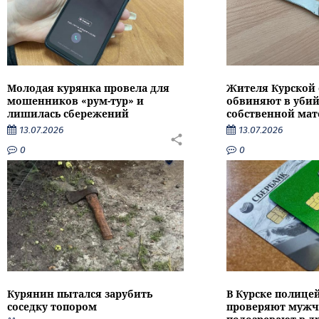
Молодая курянка провела для
Жителя Курской 
мошенников «рум-тур» и
обвиняют в убий
лишилась сбережений
собственной мат
13.07.2026
13.07.2026
0
0
Курянин пытался зарубить
В Курске полице
соседку топором
проверяют мужч