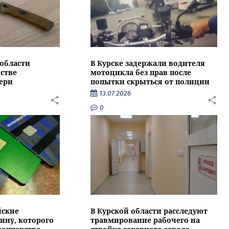
области
В Курске задержали водителя
стве
мотоцикла без прав после
ери
попытки скрыться от полиции
13.07.2026
0
йские
В Курской области расследуют
ину, которого
травмирование рабочего на