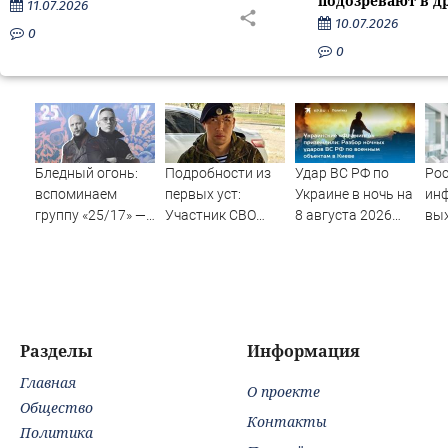
подозревают в д
11.07.2026
10.07.2026
0
0
Бледный огонь:
Подробности из
Удар ВС РФ по
Рос
вспоминаем
первых уст:
Украине в ночь на
ин
группу «25/17» —
Участник СВО
8 августа 2026
вы
великую и (часто)
рассказал, что
года: список
пр
ужасную
спасло его в
пораженных
Ша
схватке с
целей в Киеве,
медведем
удар по Fire Point
с ракетами
"Фламинго"
Разделы
Информация
Главная
О проекте
Общество
Контакты
Политика