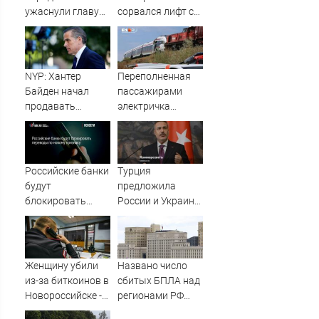
ужаснули главу
сорвался лифт с
британской
пассажирами
армии
NYP: Хантер
Переполненная
Байден начал
пассажирами
продавать
электричка
собственные
столкнулась с
картины из-за
грузовым
долгов
поездом —
десятки человек
Российские банки
Турция
пострадали.
будут
предложила
Видео с места ЧП
блокировать
России и Украине
переводы по
объявить
новому признаку:
мораторий на
IVBG.ru
удары в Черном
море
Женщину убили
Названо число
из-за биткоинов в
сбитых БПЛА над
Новороссийске -
регионами РФ
Новости на
сегодня