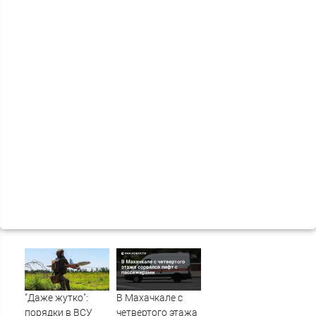
"Даже жутко":
В Махачкале с
порядки в ВСУ
четвертого этажа